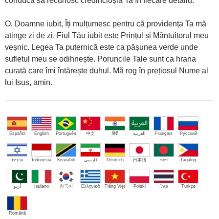
conducă să recunosc credincioșia Ta în fiecare detaliu.
O, Doamne iubit, Îți mulțumesc pentru că providența Ta mă
atinge zi de zi. Fiul Tău iubit este Prințul și Mântuitorul meu
veșnic. Legea Ta puternică este ca pășunea verde unde
sufletul meu se odihnește. Poruncile Tale sunt ca hrana
curată care îmi întărește duhul. Mă rog în prețiosul Nume al
lui Isus, amin.
Español
English
Português
中文
हिंदी
العربية
Français
Русский
עברית
Indonesia
Kiswahili
فارسی
Deutsch
日本語
বাংলা
Tagalog
اُردو
Italiano
한국어
Ελληνικά
Tiếng Việt
Polski
ไทย
Türkçe
Română