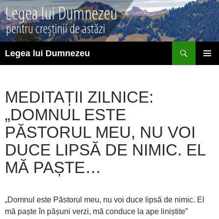
Sari
la
conținut
Caută
Legea lui Dumnezeu
MENIU
PRINCI
MEDITAȚII ZILNICE:
„DOMNUL ESTE
PĂSTORUL MEU, NU VOI
DUCE LIPSĂ DE NIMIC. EL
MĂ PAȘTE…
„Domnul este Păstorul meu, nu voi duce lipsă de nimic. El
mă paște în pășuni verzi, mă conduce la ape liniștite”