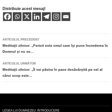
Distribuie acest mesaj!
Navigare
ARTICOLUL PRECEDENT
în
Meditații zilnice: „Fericit este omul care își pune încrederea în
Domnul și nu se…
articole
ARTICOLUL URMĂTOR
Meditații zilnice: „Îl vei păstra în pace desăvârșită pe cel al
cărui scop este…
LEGEA LUI DUMNEZEU: INTRODUCERE