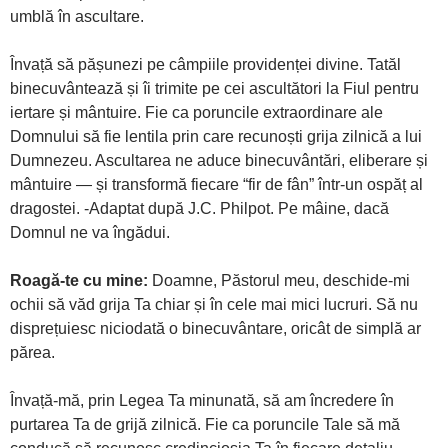
umblă în ascultare.
Învață să pășunezi pe câmpiile providenței divine. Tatăl
binecuvântează și îi trimite pe cei ascultători la Fiul pentru
iertare și mântuire. Fie ca poruncile extraordinare ale
Domnului să fie lentila prin care recunoști grija zilnică a lui
Dumnezeu. Ascultarea ne aduce binecuvântări, eliberare și
mântuire — și transformă fiecare “fir de fân” într-un ospăț al
dragostei. -Adaptat după J.C. Philpot. Pe mâine, dacă
Domnul ne va îngădui.
Roagă-te cu mine:
Doamne, Păstorul meu, deschide-mi
ochii să văd grija Ta chiar și în cele mai mici lucruri. Să nu
disprețuiesc niciodată o binecuvântare, oricât de simplă ar
părea.
Învață-mă, prin Legea Ta minunată, să am încredere în
purtarea Ta de grijă zilnică. Fie ca poruncile Tale să mă