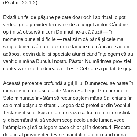
(Psalmii 23:1-2).
Există un fel de pășune pe care doar ochii spirituali o pot
vedea: grija providenței divine de-a lungul anilor. Când ne
oprim să observăm cum Domnul ne-a călăuzit — în
momente bune și dificile — realizăm că până și cele mai
simple binecuvântări, precum o farfurie cu mâncare sau un
adăpost, devin dulci și speciale atunci când înțelegem că au
venit din mâna Bunului nostru Păstor. Nu mărimea proviziei
contează, ci certitudinea că El este Cel care a purtat de grijă.
Această percepție profundă a grijii lui Dumnezeu se naște în
inima celor care ascultă de Marea Sa Lege. Prin poruncile
Sale minunate învățăm să recunoaștem mâna Sa, chiar și în
cele mai obișnuite situații. Legea dată profeților din Vechiul
Testament și lui Isus ne antrenează să trăim cu recunoștință
și discernământ, să vedem scop acolo unde lumea vede
întâmplare și să culegem pace chiar și în deșerturi. Fiecare
detaliu al providenței devine mai dulce atunci când inima