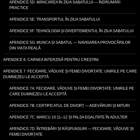
APENDICE 5D: MÂNCAREA ÎN ZIUA SABATULUI — ÎNDRUMĂRI
PRACTICE
APENDICE 5E: TRANSPORTUL ÎN ZIUA SABATULUI
APENDICE 5F: TEHNOLOGIA ȘI DIVERTISMENTUL ÎN ZIUA SABATULUI
APENDICE 5G: MUNCA ȘI SABATUL — NAVIGAREA PROVOCĂRILOR
DIN VIAȚA REALĂ
APENDICE 6: CARNEA INTERZISĂ PENTRU CREȘTINI
APENDICE 7: FECIOARE, VĂDUVE ȘI FEMEI DIVORȚATE: UNIRILE PE CARE
DUMNEZEU LE ACCEPTĂ
APENDICE 7A: FECIOARE, VĂDUVE ȘI FEMEI DIVORȚATE: UNIRILE PE
CARE DUMNEZEU LE ACCEPTĂ
APENDICE 7B: CERTIFICATUL DE DIVORȚ — ADEVĂRURI ȘI MITURI
APENDICE 7C: MARCU 10:11–12 ȘI FALSA EGALITATE ÎN ADULTER
APENDICE 7D: ÎNTREBĂRI ȘI RĂSPUNSURI — FECIOARE, VĂDUVE ȘI
FEMEI DIVORȚATE