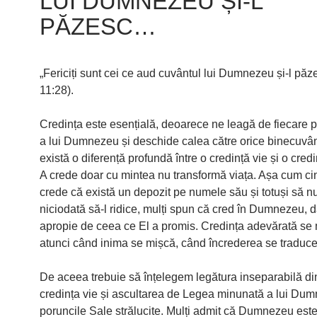
LUI DUMNEZEU ȘI-L
PĂZESC…
„Fericiți sunt cei ce aud cuvântul lui Dumnezeu și-l păz
11:28).
Credința este esențială, deoarece ne leagă de fiecare 
a lui Dumnezeu și deschide calea către orice binecuvân
există o diferență profundă între o credință vie și o cred
A crede doar cu mintea nu transformă viața. Așa cum c
crede că există un depozit pe numele său și totuși să 
niciodată să-l ridice, mulți spun că cred în Dumnezeu, d
apropie de ceea ce El a promis. Credința adevărată se
atunci când inima se mișcă, când încrederea se traduce 
De aceea trebuie să înțelegem legătura inseparabilă di
credința vie și ascultarea de Legea minunată a lui Dum
poruncile Sale strălucite. Mulți admit că Dumnezeu este