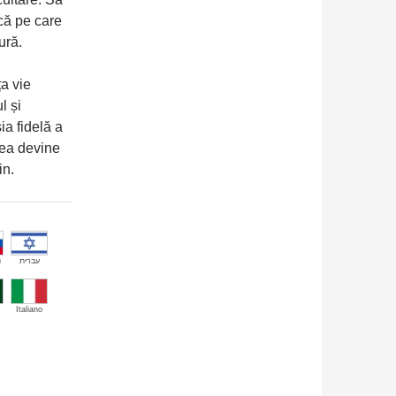
că pe care
ură.
ța vie
l și
a fidelă a
mea devine
in.
й
עברית
Italiano