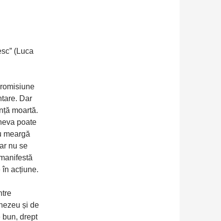
esc” (Luca
promisiune
tare. Dar
ință moartă.
ineva poate
nu meargă
ar nu se
 manifestă
în acțiune.
ntre
nezeu și de
 bun, drept