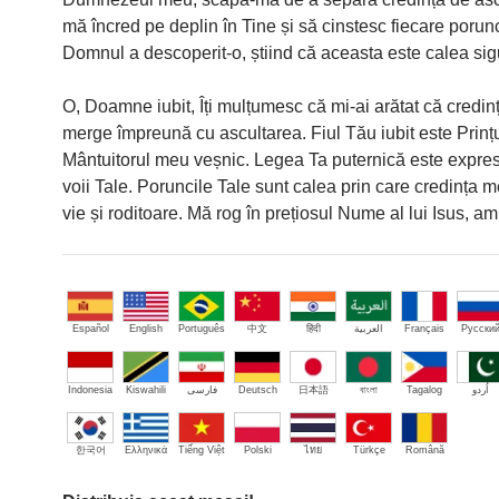
mă încred pe deplin în Tine și să cinstesc fiecare porun
Domnul a descoperit-o, știind că aceasta este calea sig
O, Doamne iubit, Îți mulțumesc că mi-ai arătat că credin
merge împreună cu ascultarea. Fiul Tău iubit este Prințu
Mântuitorul meu veșnic. Legea Ta puternică este expresi
voii Tale. Poruncile Tale sunt calea prin care credința 
vie și roditoare. Mă rog în prețiosul Nume al lui Isus, am
Español
English
Português
中文
हिंदी
العربية
Français
Русски
Indonesia
Kiswahili
فارسی
Deutsch
日本語
বাংলা
Tagalog
اُردو
한국어
Ελληνικά
Tiếng Việt
Polski
ไทย
Türkçe
Română