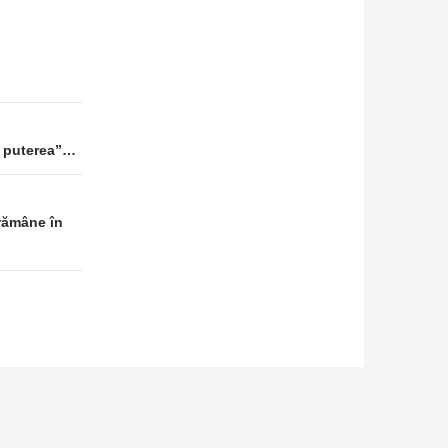
oi puterea”…
 rămâne în