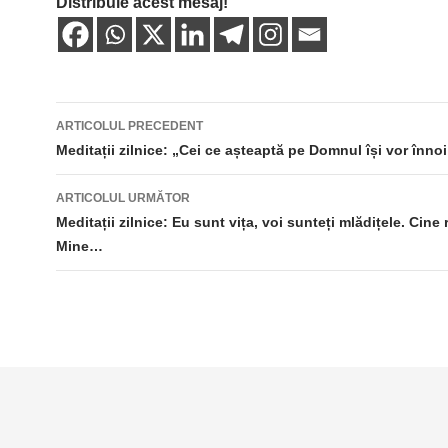
Distribuie acest mesaj!
Navigare
ARTICOLUL PRECEDENT
în
Meditații zilnice: „Cei ce așteaptă pe Domnul își vor înn
articole
ARTICOLUL URMĂTOR
Meditații zilnice: Eu sunt vița, voi sunteți mlădițele. Cine
Mine…