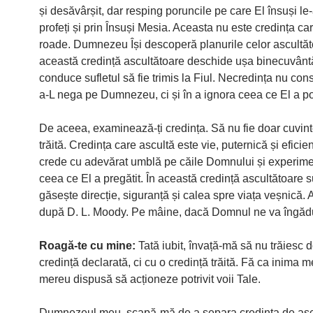
și desăvârșit, dar resping poruncile pe care El însuși le-
profeți și prin Însuși Mesia. Aceasta nu este credința c
roade. Dumnezeu Își descoperă planurile celor ascultăto
această credință ascultătoare deschide ușa binecuvântăr
conduce sufletul să fie trimis la Fiul. Necredința nu con
a-L nega pe Dumnezeu, ci și în a ignora ceea ce El a po
De aceea, examinează-ți credința. Să nu fie doar cuvinte
trăită. Credința care ascultă este vie, puternică și eficie
crede cu adevărat umblă pe căile Domnului și experime
ceea ce El a pregătit. În această credință ascultătoare s
găsește direcție, siguranță și calea spre viața veșnică. 
după D. L. Moody. Pe mâine, dacă Domnul ne va îngădu
Roagă-te cu mine:
Tată iubit, învață-mă să nu trăiesc 
credință declarată, ci cu o credință trăită. Fă ca inima m
mereu dispusă să acționeze potrivit voii Tale.
Dumnezeul meu, scapă-mă de a separa credința de asc