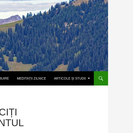
BUIRE
MEDITAȚII ZILNICE
ARTICOLE ȘI STUDII
CIȚI
ÂNTUL