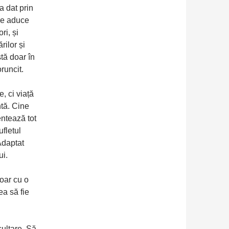
a dat prin
are aduce
ri, și
ilor și
stă doar în
runcit.
, ci viață
ntă. Cine
ntează tot
ufletul
Adaptat
i.
doar cu o
ea să fie
ultare. Să