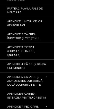
PARTEA 2: PLANUL FALS DE
MÂNTUIRE
APENDICE 1: MITUL CELOR
613 PORUNCI
APENDICE 2: TĂIEREA
ÎMPREJUR ȘI CREȘTINUL
APENDICE 3: TZITZIT
(CIUCURI, FRANJURI,
ȘNURURI)
APENDICE 4: PĂRUL ȘI BARBA
CREȘTINULUI
APENDICE 5: SABATUL ȘI
ZIUA DE MERS LA BISERICĂ,
DOUĂ LUCRURI DIFERITE
APENDICE 6: CARNEA
INTERZISĂ PENTRU CREȘTINI
APENDICE 7: FECIOARE,