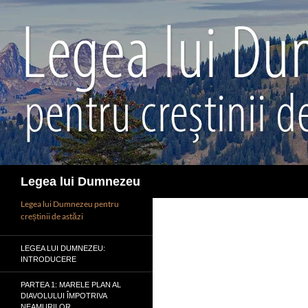
Sari
la
conținut
Caută
Legea lui Dumnezeu
Legea lui Dumnezeu pentru
creștinii de astăzi
LEGEA LUI DUMNEZEU:
INTRODUCERE
PARTEA 1: MARELE PLAN AL
DIAVOLULUI ÎMPOTRIVA
NEAMURILOR