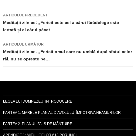
Navigare
ARTICOLUL PRECEDENT
în
Meditații zilnice: „Fericit este cel a cărui fărădelege este
iertată și al cărui păcat…
articole
ARTICOLUL URMĂTOR
Meditații zilnice: „Fericit omul care nu umblă după sfatul celor
răi, nu se oprește pe…
LEGEA LUI DUMNEZEU: INTRODUCERE
PARTEA 1: MARELE PLAN AL DIAVOLULUI ÎMPOTRIVA NEAMURILOR
PARTEA 2: PLANUL FALS DE MÂNTUIRE
APENDICE 1: MITUL CELOR 613 PORUNCI