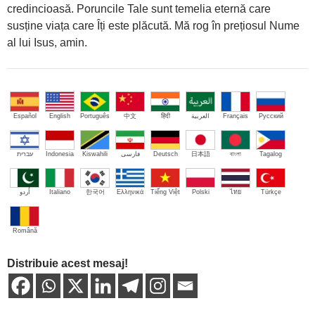
credincioasă. Poruncile Tale sunt temelia eternă care
susține viața care Îți este plăcută. Mă rog în prețiosul Nume
al lui Isus, amin.
Español
English
Português
中文
हिंदी
العربية
Français
Русский
עברית
Indonesia
Kiswahili
فارسی
Deutsch
日本語
বাংলা
Tagalog
اُردو
Italiano
한국어
Ελληνικά
Tiếng Việt
Polski
ไทย
Türkçe
Română
Distribuie acest mesaj!