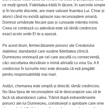
ce mulți ignoră. Fidelitatea trăită în tăcere, în sarcinile simple
și în locurile discrete, are mare valoare înaintea Lui. Chiar și
atunci când nu există aplauze sau recunoaștere umană,
Domnul urmărește fiecare pas și cunoaște intenția inimii.
Ceea ce contează cu adevărat este să rămâi credincios
exact acolo unde El te-a așezat.
Pe acest drum, fermecătoarele porunci ale Creatorului
stabilesc standardul care susține fidelitatea zilnică.
Dumnezeu onorează pe cel care ascultă cu consecvență,
căci ascultarea dezvăluie o inimă aliniată cu voia Sa. A fi
credincios în lucrurile mici este dovada că ești pregătit
pentru responsabilități mai mari.
Astăzi, chemarea este simplă și directă: rămâi credincios.
Nu lăsa lipsa de recunoaștere să te descurajeze sau să te
facă să abandonezi calea. Trăind după extraordinarele
porunci ale lui Dumnezeu, construiești o aprobare care vine