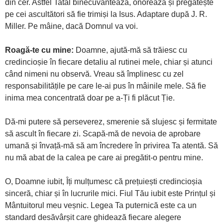
din cer. Astfel Tatăl binecuvântează, onorează și pregătește
pe cei ascultători să fie trimiși la Isus. Adaptare după J. R.
Miller. Pe mâine, dacă Domnul va voi.
Roagă-te cu mine:
Doamne, ajută-mă să trăiesc cu
credincioșie în fiecare detaliu al rutinei mele, chiar și atunci
când nimeni nu observă. Vreau să împlinesc cu zel
responsabilitățile pe care le-ai pus în mâinile mele. Să fie
inima mea concentrată doar pe a-Ți fi plăcut Ție.
Dă-mi putere să perseverez, smerenie să slujesc și fermitate
să ascult în fiecare zi. Scapă-mă de nevoia de aprobare
umană și învață-mă să am încredere în privirea Ta atentă. Să
nu mă abat de la calea pe care ai pregătit-o pentru mine.
O, Doamne iubit, Îți mulțumesc că prețuiești credincioșia
sinceră, chiar și în lucrurile mici. Fiul Tău iubit este Prințul și
Mântuitorul meu veșnic. Legea Ta puternică este ca un
standard desăvârșit care ghidează fiecare alegere