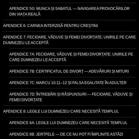
APENDICE 5G: MUNCA ȘI SABATUL — NAVIGAREA PROVOCĂRILOR
DIN VIAȚA REALĂ
APENDICE 6: CARNEA INTERZISĂ PENTRU CREȘTINI
APENDICE 7: FECIOARE, VĂDUVE ȘI FEMEI DIVORȚATE: UNIRILE PE CARE
DUMNEZEU LE ACCEPTĂ
APENDICE 7A: FECIOARE, VĂDUVE ȘI FEMEI DIVORȚATE: UNIRILE PE
CARE DUMNEZEU LE ACCEPTĂ
APENDICE 7B: CERTIFICATUL DE DIVORȚ — ADEVĂRURI ȘI MITURI
APENDICE 7C: MARCU 10:11–12 ȘI FALSA EGALITATE ÎN ADULTER
APENDICE 7D: ÎNTREBĂRI ȘI RĂSPUNSURI — FECIOARE, VĂDUVE ȘI
FEMEI DIVORȚATE
APENDICE 8: LEGILE LUI DUMNEZEU CARE NECESITĂ TEMPLUL
APENDICE 8A: LEGILE LUI DUMNEZEU CARE NECESITĂ TEMPLUL
APENDICE 8B: JERTFELE — DE CE NU POT FI ÎMPLINITE ASTĂZI