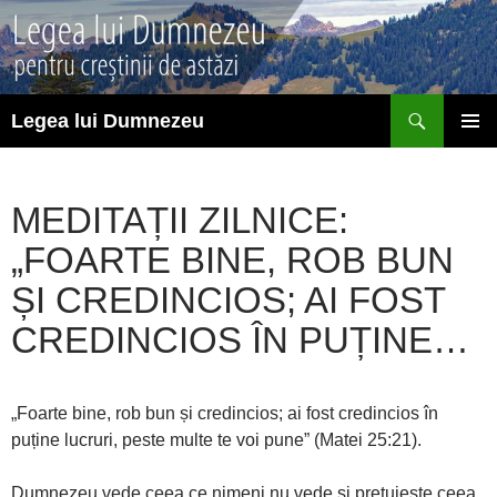
Sari
la
conținut
Caută
Legea lui Dumnezeu
MENIU
PRINCI
MEDITAȚII ZILNICE:
„FOARTE BINE, ROB BUN
ȘI CREDINCIOS; AI FOST
CREDINCIOS ÎN PUȚINE…
„Foarte bine, rob bun și credincios; ai fost credincios în
puține lucruri, peste multe te voi pune” (Matei 25:21).
Dumnezeu vede ceea ce nimeni nu vede și prețuiește ceea