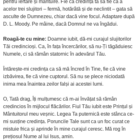
pentru iertare și mântuire. Fie ca credința ta să fie ca a
acelor trei slujitori – fermă, hotărâtă și de neclintit – gata să
asculte de Dumnezeu, chiar dacă vine focul. Adaptare după
D. L. Moody. Pe mâine, dacă Domnul ne va îngădui.
Roagă-te cu mine:
Doamne iubit, dă-mi curajul slujitorilor
Tăi credincioși. Ca, în fața încercărilor, să nu-Ți tăgăduiesc
Numele, ci să rămân statornic în adevărul Tău.
Întărește-mi credința ca să mă încred în Tine, fie că vine
izbăvirea, fie că vine cuptorul. Să nu se plece niciodată
inima mea înaintea zeilor falși ai acestei lumi.
O, Tată drag, Îți mulțumesc că m-ai învățat să rămân
credincios în mijlocul flăcărilor. Fiul Tău iubit este Prințul și
Mântuitorul meu veșnic. Legea Ta puternică este stânca ce-
mi susține credința. Poruncile Tale sunt ca un foc curat ce
mistuie frica și aprinde în mine curajul ceresc. Mă rog în
prețiosul Nume al lui Isus, amin.