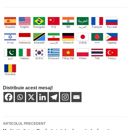
Español
English
Português
中文
हिंदी
العربية
Français
Русский
עברית
Indonesia
Kiswahili
فارسی
Deutsch
日本語
বাংলা
Tagalog
اُردو
Italiano
한국어
Ελληνικά
Tiếng Việt
Polski
ไทย
Türkçe
Română
Distribuie acest mesaj!
Navigare
ARTICOLUL PRECEDENT