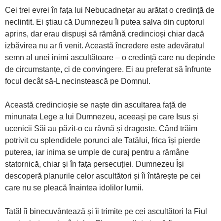
Cei trei evrei în fața lui Nebucadnețar au arătat o credință de
neclintit. Ei știau că Dumnezeu îi putea salva din cuptorul
aprins, dar erau dispuși să rămână credincioși chiar dacă
izbăvirea nu ar fi venit. Această încredere este adevăratul
semn al unei inimi ascultătoare – o credință care nu depinde
de circumstanțe, ci de convingere. Ei au preferat să înfrunte
focul decât să-L necinstească pe Domnul.
Această credincioșie se naște din ascultarea față de
minunata Lege a lui Dumnezeu, aceeași pe care Isus și
ucenicii Săi au păzit-o cu râvnă și dragoste. Când trăim
potrivit cu splendidele porunci ale Tatălui, frica își pierde
puterea, iar inima se umple de curaj pentru a rămâne
statornică, chiar și în fața persecuției. Dumnezeu Își
descoperă planurile celor ascultători și îi întărește pe cei
care nu se pleacă înaintea idolilor lumii.
Tatăl îi binecuvântează și îi trimite pe cei ascultători la Fiul