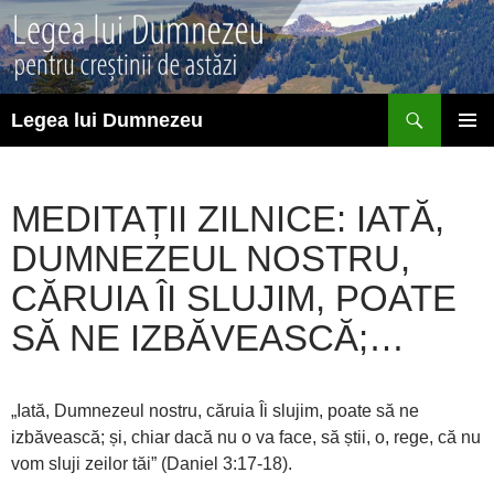
Sari
la
conținut
Caută
Legea lui Dumnezeu
MENIU
PRINCI
MEDITAȚII ZILNICE: IATĂ,
DUMNEZEUL NOSTRU,
CĂRUIA ÎI SLUJIM, POATE
SĂ NE IZBĂVEASCĂ;…
„Iată, Dumnezeul nostru, căruia Îi slujim, poate să ne
izbăvească; și, chiar dacă nu o va face, să știi, o, rege, că nu
vom sluji zeilor tăi” (Daniel 3:17-18).