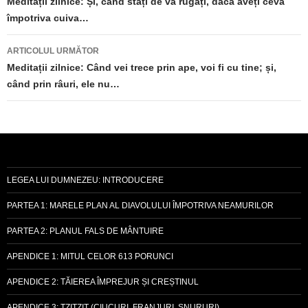
în
Meditații zilnice: Și, când stați de vă rugați, dacă aveți ceva
împotriva cuiva…
articole
ARTICOLUL URMĂTOR
Meditații zilnice: Când vei trece prin ape, voi fi cu tine; și,
când prin râuri, ele nu…
LEGEA LUI DUMNEZEU: INTRODUCERE
PARTEA 1: MARELE PLAN AL DIAVOLULUI ÎMPOTRIVA NEAMURILOR
PARTEA 2: PLANUL FALS DE MÂNTUIRE
APENDICE 1: MITUL CELOR 613 PORUNCI
APENDICE 2: TĂIEREA ÎMPREJUR ȘI CREȘTINUL
APENDICE 3: TZITZIT (CIUCURI, FRANJURI, ȘNURURI)