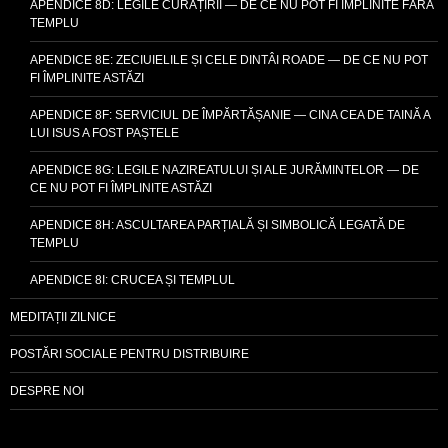
APENDICE 8D: LEGILE CURĂȚIRII — DE CE NU POT FI ÎMPLINITE FĂRĂ
TEMPLU
APENDICE 8E: ZECIUIELILE ȘI CELE DINTÂI ROADE — DE CE NU POT
FI ÎMPLINITE ASTĂZI
APENDICE 8F: SERVICIUL DE ÎMPĂRTĂȘANIE — CINA CEA DE TAINĂ A
LUI ISUS A FOST PAȘTELE
APENDICE 8G: LEGILE NAZIREATULUI ȘI ALE JURĂMINTELOR — DE
CE NU POT FI ÎMPLINITE ASTĂZI
APENDICE 8H: ASCULTAREA PARȚIALĂ ȘI SIMBOLICĂ LEGATĂ DE
TEMPLU
APENDICE 8I: CRUCEA ȘI TEMPLUL
MEDITAȚII ZILNICE
POSTĂRI SOCIALE PENTRU DISTRIBUIRE
DESPRE NOI