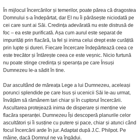
În mijlocul încercărilor și temerilor, poate părea că dragostea
Domnului s-a îndepărtat, dar El nu îi părăsește niciodată pe
cei care sunt ai Săi. Credința adevărată nu este distrusă de
foc – ea este purificată. Așa cum aurul este separat de
impurități prin flacără, la fel și inima celui drept este curățită
prin lupte și dureri. Fiecare încercare îndepărtează ceea ce
este trecător și întărește ceea ce este veșnic. Nicio furtună
nu poate stinge credința și speranța pe care Însuși
Dumnezeu le-a sădit în tine.
Dar ascultând de măreața Lege a lui Dumnezeu, aceleași
porunci splendide pe care Isus și ucenicii Săi le-au urmat,
învățăm să rămânem tari chiar și în cuptorul încercării.
Ascultarea protejează inima de disperare și menține vie
flacăra speranței. Dumnezeu Își descoperă planurile celor
ascultători și îi susține cu putere și pace, chiar și atunci când
focul încercării arde în jur. Adaptat după J.C. Philpot. Pe
mâine, dacă Domnul ne va îngădui.