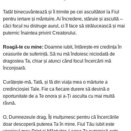
Tatăl binecuvântează și îi trimite pe cei ascultători la Fiul
pentru iertare și mântuire. Ai încredere, stăruie și ascultă –
căci focul nu distruge aurul, ci îl face să strălucească și mai
puternic înaintea privirii Creatorului.
Roagă-te cu mine:
Doamne iubit, întărește-mi credința în
ceasurile de suferință. Să nu mă îndoiesc niciodată de
dragostea Ta, chiar și atunci când focul încercării mă
înconjoară.
Curățește-mă, Tată, și fă din viața mea o mărturie a
credincioșiei Tale. Fie ca fiecare durere să devină o
oportunitate de a Te onora și a-Ți asculta cu mai multă
râvnă.
O, Dumnezeule drag, Îți mulțumesc pentru că încercările
doar descoperă puterea Ta în mine. Fiul Tău iubit este