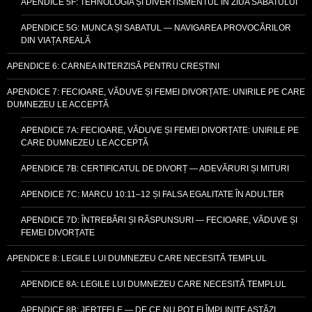
APENDICE 5F: TEHNOLOGIA ȘI DIVERTISMENTUL ÎN ZIUA SABATULUI
APENDICE 5G: MUNCA ȘI SABATUL — NAVIGAREA PROVOCĂRILOR
DIN VIAȚA REALĂ
APENDICE 6: CARNEA INTERZISĂ PENTRU CREȘTINI
APENDICE 7: FECIOARE, VĂDUVE ȘI FEMEI DIVORȚATE: UNIRILE PE CARE
DUMNEZEU LE ACCEPTĂ
APENDICE 7A: FECIOARE, VĂDUVE ȘI FEMEI DIVORȚATE: UNIRILE PE
CARE DUMNEZEU LE ACCEPTĂ
APENDICE 7B: CERTIFICATUL DE DIVORȚ — ADEVĂRURI ȘI MITURI
APENDICE 7C: MARCU 10:11–12 ȘI FALSA EGALITATE ÎN ADULTER
APENDICE 7D: ÎNTREBĂRI ȘI RĂSPUNSURI — FECIOARE, VĂDUVE ȘI
FEMEI DIVORȚATE
APENDICE 8: LEGILE LUI DUMNEZEU CARE NECESITĂ TEMPLUL
APENDICE 8A: LEGILE LUI DUMNEZEU CARE NECESITĂ TEMPLUL
APENDICE 8B: JERTFELE — DE CE NU POT FI ÎMPLINITE ASTĂZI