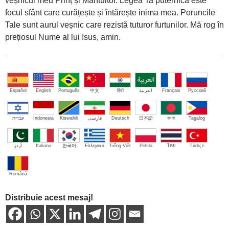
veșnicul meu Prinț și Mântuitor. Legea Ta puternică este
focul sfânt care curățește și întărește inima mea. Poruncile
Tale sunt aurul veșnic care rezistă tuturor furtunilor. Mă rog în
prețiosul Nume al lui Isus, amin.
Español
English
Português
中文
हिंदी
العربية
Français
Русский
עברית
Indonesia
Kiswahili
فارسی
Deutsch
日本語
বাংলা
Tagalog
اُردو
Italiano
한국어
Ελληνικά
Tiếng Việt
Polski
ไทย
Türkçe
Română
Distribuie acest mesaj!