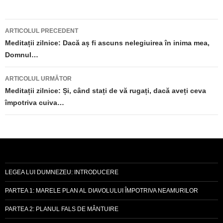
Navigare
ARTICOLUL PRECEDENT
în
Meditații zilnice: Dacă aș fi ascuns nelegiuirea în inima mea,
Domnul…
articole
ARTICOLUL URMĂTOR
Meditații zilnice: Și, când stați de vă rugați, dacă aveți ceva
împotriva cuiva…
LEGEA LUI DUMNEZEU: INTRODUCERE
PARTEA 1: MARELE PLAN AL DIAVOLULUI ÎMPOTRIVA NEAMURILOR
PARTEA 2: PLANUL FALS DE MÂNTUIRE