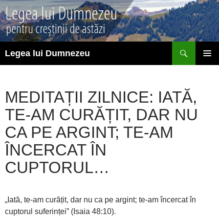
Sari
la
conținut
Caută
Legea lui Dumnezeu
MENIU
PRINCI
MEDITAȚII ZILNICE: IATĂ,
TE-AM CURĂȚIT, DAR NU
CA PE ARGINT; TE-AM
ÎNCERCAT ÎN
CUPTORUL…
„Iată, te-am curățit, dar nu ca pe argint; te-am încercat în
cuptorul suferinței” (Isaia 48:10).