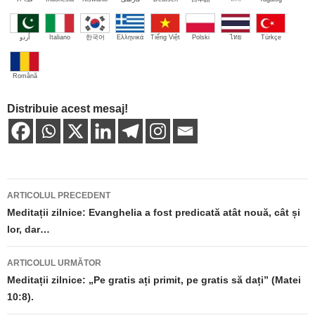
اُردو
Italiano
한국어
Ελληνικά
Tiếng Việt
Polski
ไทย
Türkçe
Română
Distribuie acest mesaj!
Navigare
ARTICOLUL PRECEDENT
în
Meditații zilnice: Evanghelia a fost predicată atât nouă, cât și
lor, dar…
articole
ARTICOLUL URMĂTOR
Meditații zilnice: „Pe gratis ați primit, pe gratis să dați” (Matei
10:8).