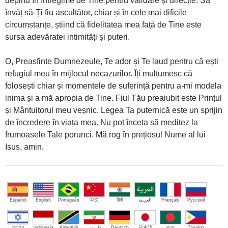
depind în întregime de Tine pentru validare și direcție. Să
învăț să-Ți fiu ascultător, chiar și în cele mai dificile
circumstanțe, știind că fidelitatea mea față de Tine este
sursa adevăratei intimități și puteri.
O, Preasfinte Dumnezeule, Te ador și Te laud pentru că ești
refugiul meu în mijlocul necazurilor. Îți mulțumesc că
folosești chiar și momentele de suferință pentru a-mi modela
inima și a mă apropia de Tine. Fiul Tău preaiubit este Prințul
și Mântuitorul meu veșnic. Legea Ta puternică este un sprijin
de încredere în viața mea. Nu pot înceta să meditez la
frumoasele Tale porunci. Mă rog în prețiosul Nume al lui
Isus, amin.
Español
English
Português
中文
हिंदी
العربية
Français
Русский
עברית
Indonesia
Kiswahili
فارسی
Deutsch
日本語
বাংলা
Tagalog