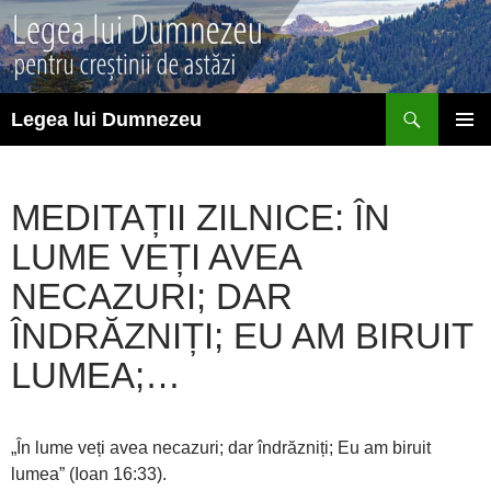
Sari
la
conținut
Caută
Legea lui Dumnezeu
MENIU
PRINCI
MEDITAȚII ZILNICE: ÎN
LUME VEȚI AVEA
NECAZURI; DAR
ÎNDRĂZNIȚI; EU AM BIRUIT
LUMEA;…
„În lume veți avea necazuri; dar îndrăzniți; Eu am biruit
lumea” (Ioan 16:33).