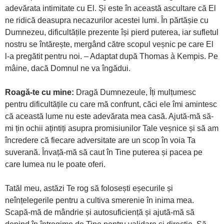
adevărata intimitate cu El. Și este în această ascultare că El
ne ridică deasupra necazurilor acestei lumi. În părtășie cu
Dumnezeu, dificultățile prezente își pierd puterea, iar sufletul
nostru se întărește, mergând către scopul veșnic pe care El
l-a pregătit pentru noi. – Adaptat după Thomas à Kempis. Pe
mâine, dacă Domnul ne va îngădui.
Roagă-te cu mine:
Dragă Dumnezeule, Îți mulțumesc
pentru dificultățile cu care mă confrunt, căci ele îmi amintesc
că această lume nu este adevărata mea casă. Ajută-mă să-
mi țin ochii ațintiți asupra promisiunilor Tale veșnice și să am
încredere că fiecare adversitate are un scop în voia Ta
suverană. Învață-mă să caut în Tine puterea și pacea pe
care lumea nu le poate oferi.
Tatăl meu, astăzi Te rog să folosești eșecurile și
neînțelegerile pentru a cultiva smerenie în inima mea.
Scapă-mă de mândrie și autosuficiență și ajută-mă să