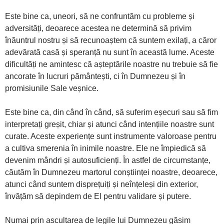
Este bine ca, uneori, să ne confruntăm cu probleme și
adversități, deoarece acestea ne determină să privim
înăuntrul nostru și să recunoaștem că suntem exilați, a căror
adevărată casă și speranță nu sunt în această lume. Aceste
dificultăți ne amintesc că așteptările noastre nu trebuie să fie
ancorate în lucruri pământești, ci în Dumnezeu și în
promisiunile Sale veșnice.
Este bine ca, din când în când, să suferim eșecuri sau să fim
interpretați greșit, chiar și atunci când intențiile noastre sunt
curate. Aceste experiențe sunt instrumente valoroase pentru
a cultiva smerenia în inimile noastre. Ele ne împiedică să
devenim mândri și autosuficienți. În astfel de circumstanțe,
căutăm în Dumnezeu martorul conștiinței noastre, deoarece,
atunci când suntem disprețuiți și neînțeleși din exterior,
învățăm să depindem de El pentru validare și putere.
Numai prin ascultarea de legile lui Dumnezeu găsim