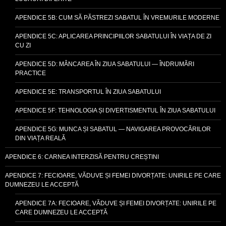
APENDICE 5B: CUM SĂ PĂSTREZI SABATUL ÎN VREMURILE MODERNE
APENDICE 5C: APLICAREA PRINCIPIILOR SABATULUI ÎN VIAȚA DE ZI
CU ZI
APENDICE 5D: MÂNCAREA ÎN ZIUA SABATULUI — ÎNDRUMĂRI
PRACTICE
APENDICE 5E: TRANSPORTUL ÎN ZIUA SABATULUI
APENDICE 5F: TEHNOLOGIA ȘI DIVERTISMENTUL ÎN ZIUA SABATULUI
APENDICE 5G: MUNCA ȘI SABATUL — NAVIGAREA PROVOCĂRILOR
DIN VIAȚA REALĂ
APENDICE 6: CARNEA INTERZISĂ PENTRU CREȘTINI
APENDICE 7: FECIOARE, VĂDUVE ȘI FEMEI DIVORȚATE: UNIRILE PE CARE
DUMNEZEU LE ACCEPTĂ
APENDICE 7A: FECIOARE, VĂDUVE ȘI FEMEI DIVORȚATE: UNIRILE PE
CARE DUMNEZEU LE ACCEPTĂ