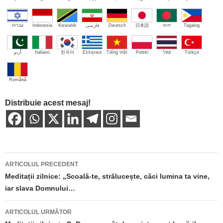
עברית
Indonesia
Kiswahili
فارسی
Deutsch
日本語
বাংলা
Tagalog
اُردو
Italiano
한국어
Ελληνικά
Tiếng Việt
Polski
ไทย
Türkçe
Română
Distribuie acest mesaj!
Navigare
ARTICOLUL PRECEDENT
în
Meditații zilnice: „Scoală-te, strălucește, căci lumina ta vine,
iar slava Domnului…
articole
ARTICOLUL URMĂTOR