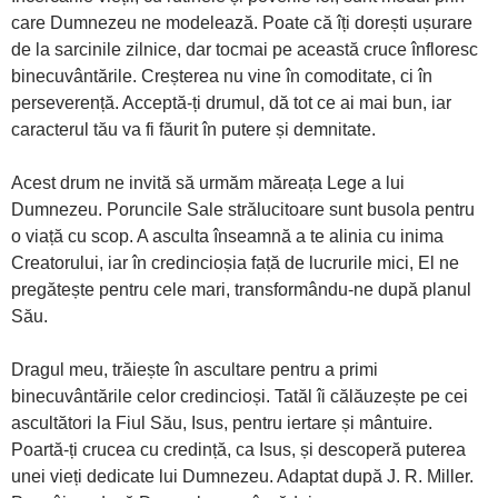
care Dumnezeu ne modelează. Poate că îți dorești ușurare
de la sarcinile zilnice, dar tocmai pe această cruce înfloresc
binecuvântările. Creșterea nu vine în comoditate, ci în
perseverență. Acceptă-ți drumul, dă tot ce ai mai bun, iar
caracterul tău va fi făurit în putere și demnitate.
Acest drum ne invită să urmăm măreața Lege a lui
Dumnezeu. Poruncile Sale strălucitoare sunt busola pentru
o viață cu scop. A asculta înseamnă a te alinia cu inima
Creatorului, iar în credincioșia față de lucrurile mici, El ne
pregătește pentru cele mari, transformându-ne după planul
Său.
Dragul meu, trăiește în ascultare pentru a primi
binecuvântările celor credincioși. Tatăl îi călăuzește pe cei
ascultători la Fiul Său, Isus, pentru iertare și mântuire.
Poartă-ți crucea cu credință, ca Isus, și descoperă puterea
unei vieți dedicate lui Dumnezeu. Adaptat după J. R. Miller.