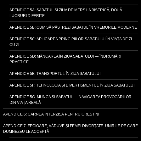
APENDICE 5A: SABATUL ȘI ZIUA DE MERS LA BISERICĂ, DOUĂ
LUCRURI DIFERITE
APENDICE 5B: CUM SĂ PĂSTREZI SABATUL ÎN VREMURILE MODERNE
APENDICE 5C: APLICAREA PRINCIPIILOR SABATULUI ÎN VIAȚA DE ZI
CU ZI
APENDICE 5D: MÂNCAREA ÎN ZIUA SABATULUI — ÎNDRUMĂRI
PRACTICE
APENDICE 5E: TRANSPORTUL ÎN ZIUA SABATULUI
APENDICE 5F: TEHNOLOGIA ȘI DIVERTISMENTUL ÎN ZIUA SABATULUI
APENDICE 5G: MUNCA ȘI SABATUL — NAVIGAREA PROVOCĂRILOR
DIN VIAȚA REALĂ
APENDICE 6: CARNEA INTERZISĂ PENTRU CREȘTINI
APENDICE 7: FECIOARE, VĂDUVE ȘI FEMEI DIVORȚATE: UNIRILE PE CARE
DUMNEZEU LE ACCEPTĂ