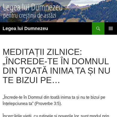
Sari
la
conținut
Caută
Legea lui Dumnezeu
MENIU
PRINCI
MEDITAȚII ZILNICE:
„ÎNCREDE-TE ÎN DOMNUL
DIN TOATĂ INIMA TA ȘI NU
TE BIZUI PE…
„Încrede-te în Domnul din toată inima ta și nu te bizui pe
înțelepciunea ta” (Proverbe 3:5).
Încercările vieții, cu rutinele și poverile lor, sunt modul prin