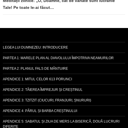
Meditații zilnice: „O, Doamne, cât de variate sunt lucrările
Tale! Pe toate le-ai făcut…
LEGEA LUI DUMNEZEU: INTRODUCERE
PARTEA 1: MARELE PLAN AL DIAVOLULUI ÎMPOTRIVA NEAMURILOR
PARTEA 2: PLANUL FALS DE MÂNTUIRE
APENDICE 1: MITUL CELOR 613 PORUNCI
APENDICE 2: TĂIEREA ÎMPREJUR ȘI CREȘTINUL
APENDICE 3: TZITZIT (CIUCURI, FRANJURI, ȘNURURI)
APENDICE 4: PĂRUL ȘI BARBA CREȘTINULUI
APENDICE 5: SABATUL ȘI ZIUA DE MERS LA BISERICĂ, DOUĂ LUCRURI
DIFERITE