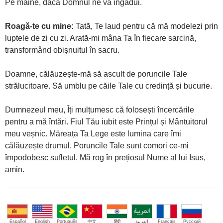
Pe mâine, dacă Domnul ne va îngădui.
Roagă-te cu mine:
Tată, Te laud pentru că mă modelezi prin
luptele de zi cu zi. Arată-mi mâna Ta în fiecare sarcină,
transformând obișnuitul în sacru.
Doamne, călăuzește-mă să ascult de poruncile Tale
strălucitoare. Să umblu pe căile Tale cu credință și bucurie.
Dumnezeul meu, Îți mulțumesc că folosești încercările
pentru a mă întări. Fiul Tău iubit este Prințul și Mântuitorul
meu veșnic. Măreața Ta Lege este lumina care îmi
călăuzește drumul. Poruncile Tale sunt comori ce-mi
împodobesc sufletul. Mă rog în prețiosul Nume al lui Isus,
amin.
Español
English
Português
中文
हिंदी
العربية
Français
Русский