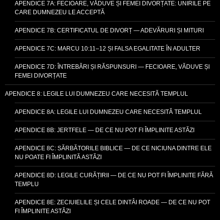
APENDICE 7A: FECIOARE, VĂDUVE ȘI FEMEI DIVORȚATE: UNIRILE PE
CARE DUMNEZEU LE ACCEPTĂ
APENDICE 7B: CERTIFICATUL DE DIVORȚ — ADEVĂRURI ȘI MITURI
APENDICE 7C: MARCU 10:11–12 ȘI FALSA EGALITATE ÎN ADULTER
APENDICE 7D: ÎNTREBĂRI ȘI RĂSPUNSURI — FECIOARE, VĂDUVE ȘI
FEMEI DIVORȚATE
APENDICE 8: LEGILE LUI DUMNEZEU CARE NECESITĂ TEMPLUL
APENDICE 8A: LEGILE LUI DUMNEZEU CARE NECESITĂ TEMPLUL
APENDICE 8B: JERTFELE — DE CE NU POT FI ÎMPLINITE ASTĂZI
APENDICE 8C: SĂRBĂTORILE BIBLICE — DE CE NICIUNA DINTRE ELE
NU POATE FI ÎMPLINITĂ ASTĂZI
APENDICE 8D: LEGILE CURĂȚIRII — DE CE NU POT FI ÎMPLINITE FĂRĂ
TEMPLU
APENDICE 8E: ZECIUIELILE ȘI CELE DINTÂI ROADE — DE CE NU POT
FI ÎMPLINITE ASTĂZI