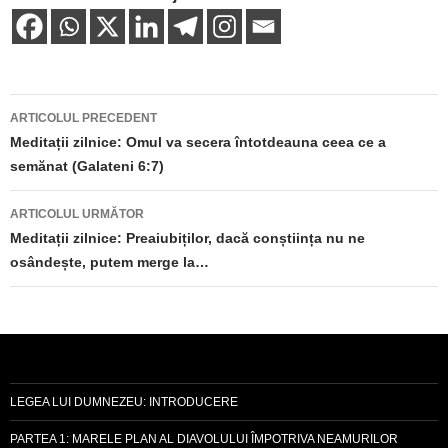
Navigare
ARTICOLUL PRECEDENT
în
Meditații zilnice: Omul va secera întotdeauna ceea ce a
semănat (Galateni 6:7)
articole
ARTICOLUL URMĂTOR
Meditații zilnice: Preaiubiților, dacă conștiința nu ne
osândește, putem merge la…
LEGEA LUI DUMNEZEU: INTRODUCERE
PARTEA 1: MARELE PLAN AL DIAVOLULUI ÎMPOTRIVA NEAMURILOR