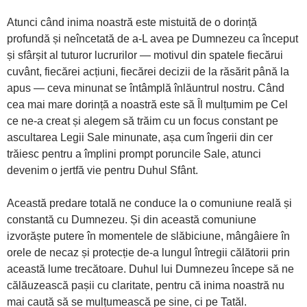
Atunci când inima noastră este mistuită de o dorință
profundă și neîncetată de a-L avea pe Dumnezeu ca început
și sfârșit al tuturor lucrurilor — motivul din spatele fiecărui
cuvânt, fiecărei acțiuni, fiecărei decizii de la răsărit până la
apus — ceva minunat se întâmplă înlăuntrul nostru. Când
cea mai mare dorință a noastră este să Îl mulțumim pe Cel
ce ne-a creat și alegem să trăim cu un focus constant pe
ascultarea Legii Sale minunate, așa cum îngerii din cer
trăiesc pentru a împlini prompt poruncile Sale, atunci
devenim o jertfă vie pentru Duhul Sfânt.
Această predare totală ne conduce la o comuniune reală și
constantă cu Dumnezeu. Și din această comuniune
izvorăște putere în momentele de slăbiciune, mângâiere în
orele de necaz și protecție de-a lungul întregii călătorii prin
această lume trecătoare. Duhul lui Dumnezeu începe să ne
călăuzească pașii cu claritate, pentru că inima noastră nu
mai caută să se mulțumească pe sine, ci pe Tatăl.