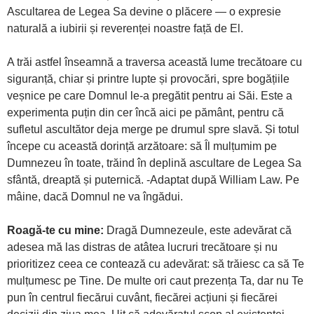
Ascultarea de Legea Sa devine o plăcere — o expresie
naturală a iubirii și reverenței noastre față de El.
A trăi astfel înseamnă a traversa această lume trecătoare cu
siguranță, chiar și printre lupte și provocări, spre bogățiile
veșnice pe care Domnul le-a pregătit pentru ai Săi. Este a
experimenta puțin din cer încă aici pe pământ, pentru că
sufletul ascultător deja merge pe drumul spre slavă. Și totul
începe cu această dorință arzătoare: să Îl mulțumim pe
Dumnezeu în toate, trăind în deplină ascultare de Legea Sa
sfântă, dreaptă și puternică. -Adaptat după William Law. Pe
mâine, dacă Domnul ne va îngădui.
Roagă-te cu mine:
Dragă Dumnezeule, este adevărat că
adesea mă las distras de atâtea lucruri trecătoare și nu
prioritizez ceea ce contează cu adevărat: să trăiesc ca să Te
mulțumesc pe Tine. De multe ori caut prezența Ta, dar nu Te
pun în centrul fiecărui cuvânt, fiecărei acțiuni și fiecărei