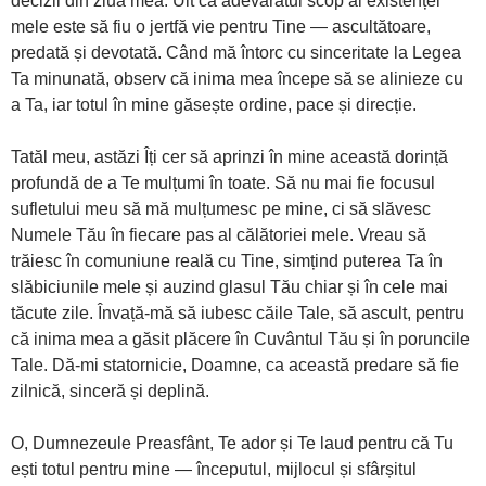
decizii din ziua mea. Uit că adevăratul scop al existenței
mele este să fiu o jertfă vie pentru Tine — ascultătoare,
predată și devotată. Când mă întorc cu sinceritate la Legea
Ta minunată, observ că inima mea începe să se alinieze cu
a Ta, iar totul în mine găsește ordine, pace și direcție.
Tatăl meu, astăzi Îți cer să aprinzi în mine această dorință
profundă de a Te mulțumi în toate. Să nu mai fie focusul
sufletului meu să mă mulțumesc pe mine, ci să slăvesc
Numele Tău în fiecare pas al călătoriei mele. Vreau să
trăiesc în comuniune reală cu Tine, simțind puterea Ta în
slăbiciunile mele și auzind glasul Tău chiar și în cele mai
tăcute zile. Învață-mă să iubesc căile Tale, să ascult, pentru
că inima mea a găsit plăcere în Cuvântul Tău și în poruncile
Tale. Dă-mi statornicie, Doamne, ca această predare să fie
zilnică, sinceră și deplină.
O, Dumnezeule Preasfânt, Te ador și Te laud pentru că Tu
ești totul pentru mine — începutul, mijlocul și sfârșitul