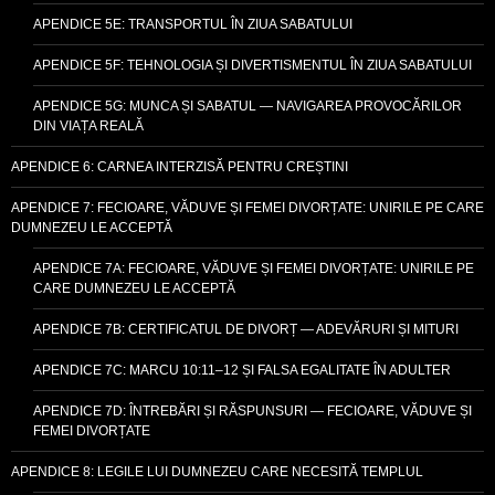
APENDICE 5E: TRANSPORTUL ÎN ZIUA SABATULUI
APENDICE 5F: TEHNOLOGIA ȘI DIVERTISMENTUL ÎN ZIUA SABATULUI
APENDICE 5G: MUNCA ȘI SABATUL — NAVIGAREA PROVOCĂRILOR
DIN VIAȚA REALĂ
APENDICE 6: CARNEA INTERZISĂ PENTRU CREȘTINI
APENDICE 7: FECIOARE, VĂDUVE ȘI FEMEI DIVORȚATE: UNIRILE PE CARE
DUMNEZEU LE ACCEPTĂ
APENDICE 7A: FECIOARE, VĂDUVE ȘI FEMEI DIVORȚATE: UNIRILE PE
CARE DUMNEZEU LE ACCEPTĂ
APENDICE 7B: CERTIFICATUL DE DIVORȚ — ADEVĂRURI ȘI MITURI
APENDICE 7C: MARCU 10:11–12 ȘI FALSA EGALITATE ÎN ADULTER
APENDICE 7D: ÎNTREBĂRI ȘI RĂSPUNSURI — FECIOARE, VĂDUVE ȘI
FEMEI DIVORȚATE
APENDICE 8: LEGILE LUI DUMNEZEU CARE NECESITĂ TEMPLUL