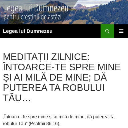
Sari
la
conținut
Caută
Legea lui Dumnezeu
MENIU
PRINCI
MEDITAȚII ZILNICE:
ÎNTOARCE-TE SPRE MINE
ȘI AI MILĂ DE MINE; DĂ
PUTEREA TA ROBULUI
TĂU…
„Întoarce-Te spre mine și ai milă de mine; dă puterea Ta
robului Tău” (Psalmii 86:16).