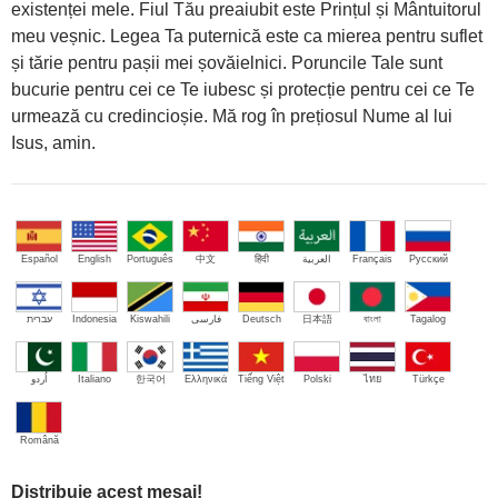
existenței mele. Fiul Tău preaiubit este Prințul și Mântuitorul
meu veșnic. Legea Ta puternică este ca mierea pentru suflet
și tărie pentru pașii mei șovăielnici. Poruncile Tale sunt
bucurie pentru cei ce Te iubesc și protecție pentru cei ce Te
urmează cu credincioșie. Mă rog în prețiosul Nume al lui
Isus, amin.
Español
English
Português
中文
हिंदी
العربية
Français
Русский
עברית
Indonesia
Kiswahili
فارسی
Deutsch
日本語
বাংলা
Tagalog
اُردو
Italiano
한국어
Ελληνικά
Tiếng Việt
Polski
ไทย
Türkçe
Română
Distribuie acest mesaj!