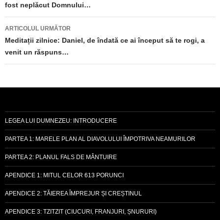
fost neplăcut Domnului…
articole
ARTICOLUL URMĂTOR
Meditații zilnice: Daniel, de îndată ce ai început să te rogi, a
venit un răspuns…
LEGEA LUI DUMNEZEU: INTRODUCERE
PARTEA 1: MARELE PLAN AL DIAVOLULUI ÎMPOTRIVA NEAMURILOR
PARTEA 2: PLANUL FALS DE MÂNTUIRE
APENDICE 1: MITUL CELOR 613 PORUNCI
APENDICE 2: TĂIEREA ÎMPREJUR ȘI CREȘTINUL
APENDICE 3: TZITZIT (CIUCURI, FRANJURI, ȘNURURI)