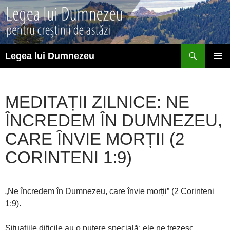
Sari
la
conținut
Caută
Legea lui Dumnezeu
MENIU
PRINCI
MEDITAȚII ZILNICE: NE
ÎNCREDEM ÎN DUMNEZEU,
CARE ÎNVIE MORȚII (2
CORINTENI 1:9)
„Ne încredem în Dumnezeu, care învie morții” (2 Corinteni
1:9).
Situațiile dificile au o putere specială: ele ne trezesc.