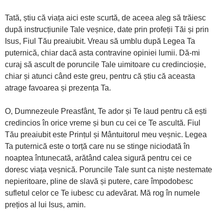
Tată, știu că viața aici este scurtă, de aceea aleg să trăiesc
după instrucțiunile Tale veșnice, date prin profeții Tăi și prin
Isus, Fiul Tău preaiubit. Vreau să umblu după Legea Ta
puternică, chiar dacă asta contravine opiniei lumii. Dă-mi
curaj să ascult de poruncile Tale uimitoare cu credincioșie,
chiar și atunci când este greu, pentru că știu că aceasta
atrage favoarea și prezența Ta.
O, Dumnezeule Preasfânt, Te ador și Te laud pentru că ești
credincios în orice vreme și bun cu cei ce Te ascultă. Fiul
Tău preaiubit este Prințul și Mântuitorul meu veșnic. Legea
Ta puternică este o torță care nu se stinge niciodată în
noaptea întunecată, arătând calea sigură pentru cei ce
doresc viața veșnică. Poruncile Tale sunt ca niște nestemate
nepieritoare, pline de slavă și putere, care împodobesc
sufletul celor ce Te iubesc cu adevărat. Mă rog în numele
prețios al lui Isus, amin.