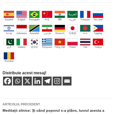
Español
English
Português
中文
हिंदी
العربية
Français
Русский
עברית
Indonesia
Kiswahili
فارسی
Deutsch
日本語
বাংলা
Tagalog
اُردو
Italiano
한국어
Ελληνικά
Tiếng Việt
Polski
ไทย
Türkçe
Română
Distribuie acest mesaj!
Navigare
ARTICOLUL PRECEDENT
în
Meditații zilnice: Și când poporul s-a plâns, lucrul acesta a