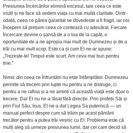
Presiunea încercărilor elimină excesul, taie ceea ce este
inutil și ne face să vedem viața cu mai multă claritate. Dintr-
odată, ceea ce părea garantat se dovedește a fi fragil, iar noi
începem să prețuim ceea ce contează cu adevărat. Fiecare
încercare devine o șansă de a o lua de la capăt, o
oportunitate de a ne apropia mai mult de Dumnezeu și de a
trăi cu mai mult scop. Este ca și cum El ne-ar spune:
„Trezește-te! Timpul este scurt. Am ceva mai bun pentru
tine.”
Nimic din ceea ce înfruntăm nu este întâmplător. Dumnezeu
permite să trecem prin lupte nu pentru a ne distruge, ci
pentru a ne rafina și a ne aminti că această viață este doar o
trecere. Dar El nu ne-a lăsat fără direcție. Prin profeții Săi și
prin Fiul Său, Isus, El ne-a dat Legea Sa puternică — un
manual perfect despre cum să trăim pe acest pământ
trecător pentru a putea trăi veșnic cu El. Problema este că
mulți aleg să urmeze presiunea lumii, dar cei care decid să