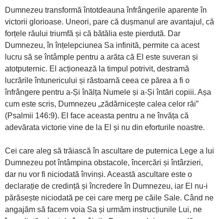
Dumnezeu transformă întotdeauna înfrângerile aparente în
victorii glorioase. Uneori, pare că dușmanul are avantajul, că
forțele răului triumfă și că bătălia este pierdută. Dar
Dumnezeu, în înțelepciunea Sa infinită, permite ca acest
lucru să se întâmple pentru a arăta că El este suveran și
atotputernic. El acționează la timpul potrivit, destramă
lucrările întunericului și răstoarnă ceea ce părea a fi o
înfrângere pentru a-Și înălța Numele și a-Și întări copiii. Așa
cum este scris, Dumnezeu „zădărnicește calea celor răi”
(Psalmii 146:9). El face aceasta pentru a ne învăța că
adevărata victorie vine de la El și nu din eforturile noastre.
Cei care aleg să trăiască în ascultare de puternica Lege a lui
Dumnezeu pot întâmpina obstacole, încercări și întârzieri,
dar nu vor fi niciodată învinși. Această ascultare este o
declarație de credință și încredere în Dumnezeu, iar El nu-i
părăsește niciodată pe cei care merg pe căile Sale. Când ne
angajăm să facem voia Sa și urmăm instrucțiunile Lui, ne