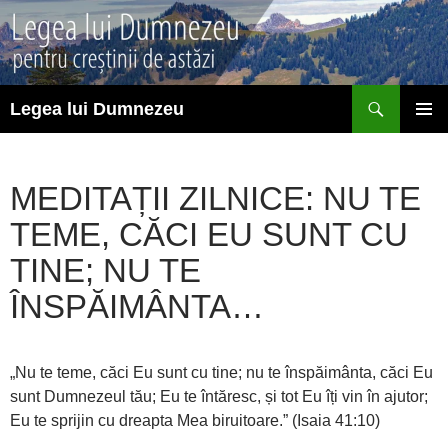
Sari
la
conținut
Caută
Legea lui Dumnezeu
MENIU
PRINCI
MEDITAȚII ZILNICE: NU TE
TEME, CĂCI EU SUNT CU
TINE; NU TE
ÎNSPĂIMÂNTA…
„Nu te teme, căci Eu sunt cu tine; nu te înspăimânta, căci Eu
sunt Dumnezeul tău; Eu te întăresc, și tot Eu îți vin în ajutor;
Eu te sprijin cu dreapta Mea biruitoare.” (Isaia 41:10)