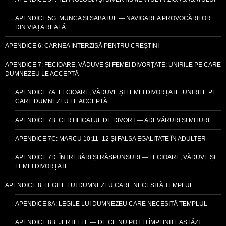
APENDICE 5G: MUNCA ȘI SABATUL — NAVIGAREA PROVOCĂRILOR
DIN VIAȚA REALĂ
APENDICE 6: CARNEA INTERZISĂ PENTRU CREȘTINI
APENDICE 7: FECIOARE, VĂDUVE ȘI FEMEI DIVORȚATE: UNIRILE PE CARE
DUMNEZEU LE ACCEPTĂ
APENDICE 7A: FECIOARE, VĂDUVE ȘI FEMEI DIVORȚATE: UNIRILE PE
CARE DUMNEZEU LE ACCEPTĂ
APENDICE 7B: CERTIFICATUL DE DIVORȚ — ADEVĂRURI ȘI MITURI
APENDICE 7C: MARCU 10:11–12 ȘI FALSA EGALITATE ÎN ADULTER
APENDICE 7D: ÎNTREBĂRI ȘI RĂSPUNSURI — FECIOARE, VĂDUVE ȘI
FEMEI DIVORȚATE
APENDICE 8: LEGILE LUI DUMNEZEU CARE NECESITĂ TEMPLUL
APENDICE 8A: LEGILE LUI DUMNEZEU CARE NECESITĂ TEMPLUL
APENDICE 8B: JERTFELE — DE CE NU POT FI ÎMPLINITE ASTĂZI