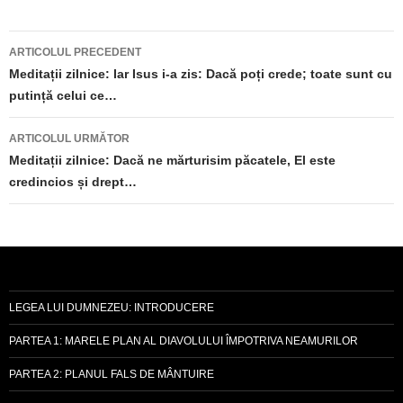
Navigare
ARTICOLUL PRECEDENT
în
Meditații zilnice: Iar Isus i-a zis: Dacă poți crede; toate sunt cu
putință celui ce…
articole
ARTICOLUL URMĂTOR
Meditații zilnice: Dacă ne mărturisim păcatele, El este
credincios și drept…
LEGEA LUI DUMNEZEU: INTRODUCERE
PARTEA 1: MARELE PLAN AL DIAVOLULUI ÎMPOTRIVA NEAMURILOR
PARTEA 2: PLANUL FALS DE MÂNTUIRE