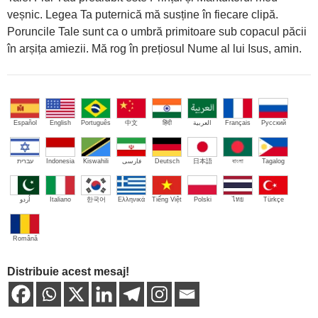
veșnic. Legea Ta puternică mă susține în fiecare clipă.
Poruncile Tale sunt ca o umbră primitoare sub copacul păcii
în arșița amiezii. Mă rog în prețiosul Nume al lui Isus, amin.
Español
English
Português
中文
हिंदी
العربية
Français
Русский
עברית
Indonesia
Kiswahili
فارسی
Deutsch
日本語
বাংলা
Tagalog
اُردو
Italiano
한국어
Ελληνικά
Tiếng Việt
Polski
ไทย
Türkçe
Română
Distribuie acest mesaj!