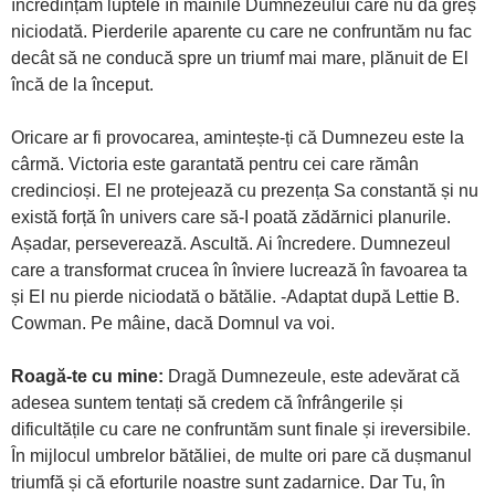
încredințăm luptele în mâinile Dumnezeului care nu dă greș
niciodată. Pierderile aparente cu care ne confruntăm nu fac
decât să ne conducă spre un triumf mai mare, plănuit de El
încă de la început.
Oricare ar fi provocarea, amintește-ți că Dumnezeu este la
cârmă. Victoria este garantată pentru cei care rămân
credincioși. El ne protejează cu prezența Sa constantă și nu
există forță în univers care să-I poată zădărnici planurile.
Așadar, perseverează. Ascultă. Ai încredere. Dumnezeul
care a transformat crucea în înviere lucrează în favoarea ta
și El nu pierde niciodată o bătălie. -Adaptat după Lettie B.
Cowman. Pe mâine, dacă Domnul va voi.
Roagă-te cu mine:
Dragă Dumnezeule, este adevărat că
adesea suntem tentați să credem că înfrângerile și
dificultățile cu care ne confruntăm sunt finale și ireversibile.
În mijlocul umbrelor bătăliei, de multe ori pare că dușmanul
triumfă și că eforturile noastre sunt zadarnice. Dar Tu, în