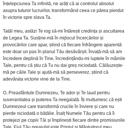
înțelepciunea Ta infinită, ne arăți că ai controlul absolut
asupra tuturor lucrurilor, transformând ceea ce părea pierdut
în victorie spre slava Ta.
Tatăl meu, astăzi Te rog să-mi întărești credința și ascultarea
de Legea Ta. Susține-mă în mijlocul încercărilor și
provocărilor care apar, știind că fiecare înfrângere aparentă
este doar un pas în planul Tău desăvârșit. Învață-mă să am
încredere deplină în Tine, încredințându-mi luptele în mâinile
Tale, pentru că știu că Tu nu dai greș niciodată. Călăuzește-
mă pe căile Tale și ajută-mă să perseverez, știind că
adevărata victorie vine de la Tine.
O, Preasfântule Dumnezeu, Te ador și Te laud pentru
suveranitatea și puterea Ta neegalată. Îți mulțumesc că ești
Dumnezeul care transformă crucile în înviere și care nu
pierde niciodată o bătălie. Înalț Numele Tău pentru că îi
protejezi pe copiii Tăi și împlinești fiecare dintre promisiunile
Tale. Fiul Tău preaiubit este Prințul și Mântuitorul meu