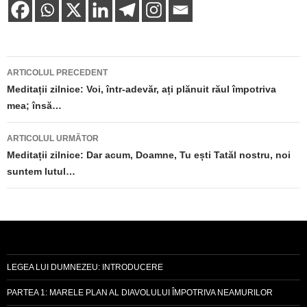
Navigare
ARTICOLUL PRECEDENT
în
Meditații zilnice: Voi, într-adevăr, ați plănuit răul împotriva
mea; însă…
articole
ARTICOLUL URMĂTOR
Meditații zilnice: Dar acum, Doamne, Tu ești Tatăl nostru, noi
suntem lutul…
LEGEA LUI DUMNEZEU: INTRODUCERE
PARTEA 1: MARELE PLAN AL DIAVOLULUI ÎMPOTRIVA NEAMURILOR