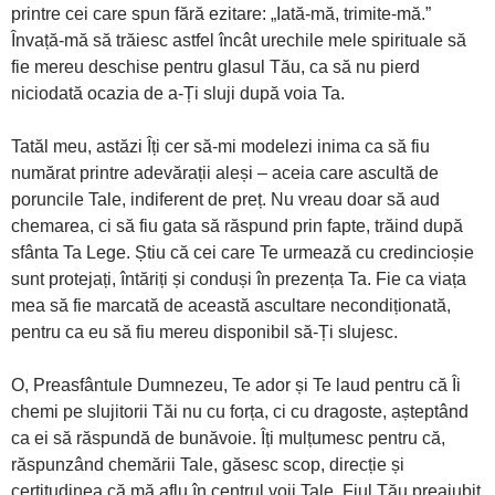
printre cei care spun fără ezitare: „Iată-mă, trimite-mă.”
Învață-mă să trăiesc astfel încât urechile mele spirituale să
fie mereu deschise pentru glasul Tău, ca să nu pierd
niciodată ocazia de a-Ți sluji după voia Ta.
Tatăl meu, astăzi Îți cer să-mi modelezi inima ca să fiu
numărat printre adevărații aleși – aceia care ascultă de
poruncile Tale, indiferent de preț. Nu vreau doar să aud
chemarea, ci să fiu gata să răspund prin fapte, trăind după
sfânta Ta Lege. Știu că cei care Te urmează cu credincioșie
sunt protejați, întăriți și conduși în prezența Ta. Fie ca viața
mea să fie marcată de această ascultare necondiționată,
pentru ca eu să fiu mereu disponibil să-Ți slujesc.
O, Preasfântule Dumnezeu, Te ador și Te laud pentru că Îi
chemi pe slujitorii Tăi nu cu forța, ci cu dragoste, așteptând
ca ei să răspundă de bunăvoie. Îți mulțumesc pentru că,
răspunzând chemării Tale, găsesc scop, direcție și
certitudinea că mă aflu în centrul voii Tale. Fiul Tău preaiubit