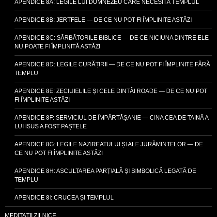
APENDICE 8A: LEGILE LUI DUMNEZEU CARE NECESITĂ TEMPLUL
APENDICE 8B: JERTFELE — DE CE NU POT FI ÎMPLINITE ASTĂZI
APENDICE 8C: SĂRBĂTORILE BIBLICE — DE CE NICIUNA DINTRE ELE
NU POATE FI ÎMPLINITĂ ASTĂZI
APENDICE 8D: LEGILE CURĂȚIRII — DE CE NU POT FI ÎMPLINITE FĂRĂ
TEMPLU
APENDICE 8E: ZECIUIELILE ȘI CELE DINTÂI ROADE — DE CE NU POT
FI ÎMPLINITE ASTĂZI
APENDICE 8F: SERVICIUL DE ÎMPĂRTĂȘANIE — CINA CEA DE TAINĂ A
LUI ISUS A FOST PAȘTELE
APENDICE 8G: LEGILE NAZIREATULUI ȘI ALE JURĂMINTELOR — DE
CE NU POT FI ÎMPLINITE ASTĂZI
APENDICE 8H: ASCULTAREA PARȚIALĂ ȘI SIMBOLICĂ LEGATĂ DE
TEMPLU
APENDICE 8I: CRUCEA ȘI TEMPLUL
MEDITAȚII ZILNICE