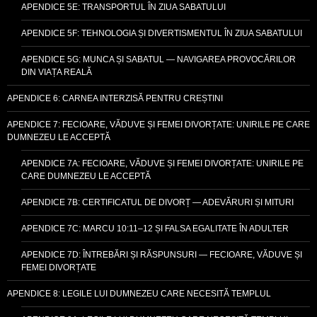
APENDICE 5E: TRANSPORTUL ÎN ZIUA SABATULUI
APENDICE 5F: TEHNOLOGIA ȘI DIVERTISMENTUL ÎN ZIUA SABATULUI
APENDICE 5G: MUNCA ȘI SABATUL — NAVIGAREA PROVOCĂRILOR
DIN VIAȚA REALĂ
APENDICE 6: CARNEA INTERZISĂ PENTRU CREȘTINI
APENDICE 7: FECIOARE, VĂDUVE ȘI FEMEI DIVORȚATE: UNIRILE PE CARE
DUMNEZEU LE ACCEPTĂ
APENDICE 7A: FECIOARE, VĂDUVE ȘI FEMEI DIVORȚATE: UNIRILE PE
CARE DUMNEZEU LE ACCEPTĂ
APENDICE 7B: CERTIFICATUL DE DIVORȚ — ADEVĂRURI ȘI MITURI
APENDICE 7C: MARCU 10:11–12 ȘI FALSA EGALITATE ÎN ADULTER
APENDICE 7D: ÎNTREBĂRI ȘI RĂSPUNSURI — FECIOARE, VĂDUVE ȘI
FEMEI DIVORȚATE
APENDICE 8: LEGILE LUI DUMNEZEU CARE NECESITĂ TEMPLUL