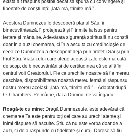
există alt răspuns posibil decât să spună cu convingere și
libertate de conștiință: „Iată-mă, trimite-mă.”
Acestora Dumnezeu le descoperă planul Său, îi
binecuvântează, îi protejează și îi trimite la Isus pentru
iertare și mântuire. Adevărata siguranță spirituală nu constă
doar în a auzi chemarea, ci în a asculta cu credincioșie de
ceea ce Dumnezeu a descoperit deja prin profeții Săi și prin
Fiul Său. Viața celui care alege această cale este marcată
de scop, de binecuvântări și de certitudinea că se află în
centrul voii Creatorului. Fie ca urechile noastre să fie mereu
deschise, disponibilitatea noastră mereu fermă și răspunsul
nostru mereu același: „Iată-mă, trimite-mă.” – Adaptat după
O. Chambers. Pe mâine, dacă Domnul ne va îngădui.
Roagă-te cu mine:
Dragă Dumnezeule, este adevărat că
chemarea Ta este pentru toți cei care au urechi atente și
inimi dispuse să asculte. Știu că nu este vorba doar de a
auzi, ci de a răspunde cu fidelitate și curaj. Doresc să fiu