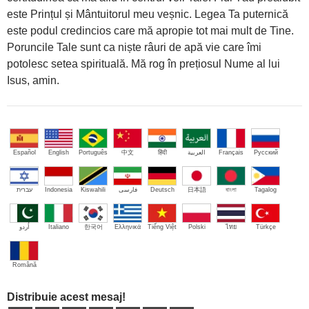
este Prințul și Mântuitorul meu veșnic. Legea Ta puternică
este podul credincios care mă apropie tot mai mult de Tine.
Poruncile Tale sunt ca niște râuri de apă vie care îmi
potolesc setea spirituală. Mă rog în prețiosul Nume al lui
Isus, amin.
Español
English
Português
中文
हिंदी
العربية
Français
Русский
עברית
Indonesia
Kiswahili
فارسی
Deutsch
日本語
বাংলা
Tagalog
اُردو
Italiano
한국어
Ελληνικά
Tiếng Việt
Polski
ไทย
Türkçe
Română
Distribuie acest mesaj!