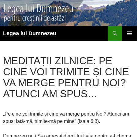
Sari
la
conținut
Caută
Legea lui Dumnezeu
MENIU
PRINCI
MEDITAȚII ZILNICE: PE
CINE VOI TRIMITE ȘI CINE
VA MERGE PENTRU NOI?
ATUNCI AM SPUS…
„Pe cine voi trimite și cine va merge pentru Noi? Atunci am
spus: Iată-mă, trimite-mă pe mine” (Isaia 6:8).
Dumnezeu nu i S-a adresat direct lui Isaia pentru a-l chema.