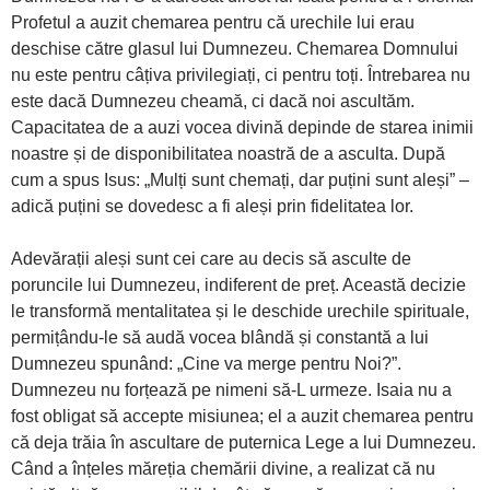
Profetul a auzit chemarea pentru că urechile lui erau
deschise către glasul lui Dumnezeu. Chemarea Domnului
nu este pentru câțiva privilegiați, ci pentru toți. Întrebarea nu
este dacă Dumnezeu cheamă, ci dacă noi ascultăm.
Capacitatea de a auzi vocea divină depinde de starea inimii
noastre și de disponibilitatea noastră de a asculta. După
cum a spus Isus: „Mulți sunt chemați, dar puțini sunt aleși” –
adică puțini se dovedesc a fi aleși prin fidelitatea lor.
Adevărații aleși sunt cei care au decis să asculte de
poruncile lui Dumnezeu, indiferent de preț. Această decizie
le transformă mentalitatea și le deschide urechile spirituale,
permițându-le să audă vocea blândă și constantă a lui
Dumnezeu spunând: „Cine va merge pentru Noi?”.
Dumnezeu nu forțează pe nimeni să-L urmeze. Isaia nu a
fost obligat să accepte misiunea; el a auzit chemarea pentru
că deja trăia în ascultare de puternica Lege a lui Dumnezeu.
Când a înțeles măreția chemării divine, a realizat că nu