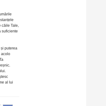
rumările
mstanțele
 căile Tale,
 suficiente
 și puterea
 acolo
 Ta
veșnic.
lui.
ștesc
me al lui