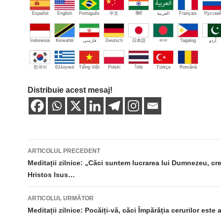
Español
English
Português
中文
हिंदी
العربية
Français
Русски
Indonesia
Kiswahili
فارسی
Deutsch
日本語
বাংলা
Tagalog
اُردو
한국어
Ελληνικά
Tiếng Việt
Polski
ไทย
Türkçe
Română
Distribuie acest mesaj!
Navigare
ARTICOLUL PRECEDENT
în
Meditații zilnice: „Căci suntem lucrarea lui Dumnezeu, cre
Hristos Isus…
articole
ARTICOLUL URMĂTOR
Meditații zilnice: Pocăiți-vă, căci Împărăția cerurilor est