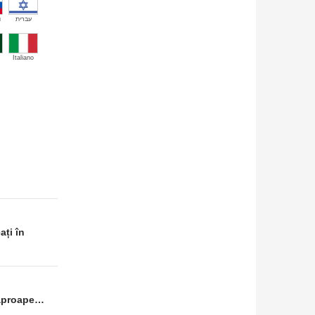
й
עברית
Italiano
ați în
e aproape…