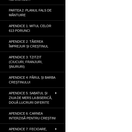
PARTEA 2: PLANUL FALS DE
MÂNTUIRE
APENDICE 1: MITUL CELOR
613 PORUNCI
APENDICE 2: TĂIEREA
ÎMPREJUR ȘI CREȘTINUL
APENDICE 3: TZITZIT
(CIUCURI, FRANJURI,
ȘNURURI)
APENDICE 4: PĂRUL ȘI BARBA
CREȘTINULUI
APENDICE 5: SABATUL ȘI
ZIUA DE MERS LA BISERICĂ,
DOUĂ LUCRURI DIFERITE
APENDICE 6: CARNEA
INTERZISĂ PENTRU CREȘTINI
APENDICE 7: FECIOARE,