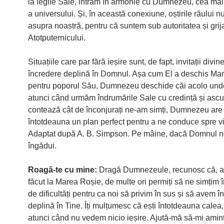
la legile Sale, intrăm în armonie cu Dumnezeu, cea mai
a universului. Și, în această conexiune, oștirile răului n
asupra noastră, pentru că suntem sub autoritatea și grij
Atotputernicului.
Situațiile care par fără ieșire sunt, de fapt, invitații divi
încredere deplină în Domnul. Așa cum El a deschis Ma
pentru poporul Său, Dumnezeu deschide căi acolo unde
atunci când urmăm îndrumările Sale cu credință și ascu
contează cât de înconjurați ne-am simți, Dumnezeu are
întotdeauna un plan perfect pentru a ne conduce spre vic
Adaptat după A. B. Simpson. Pe mâine, dacă Domnul n
îngădui.
Roagă-te cu mine:
Dragă Dumnezeule, recunosc că, a
făcut la Marea Roșie, de multe ori permiți să ne simțim î
de dificultăți pentru ca noi să privim în sus și să avem î
deplină în Tine. Îți mulțumesc că ești întotdeauna calea, 
atunci când nu vedem nicio ieșire. Ajută-mă să-mi amint