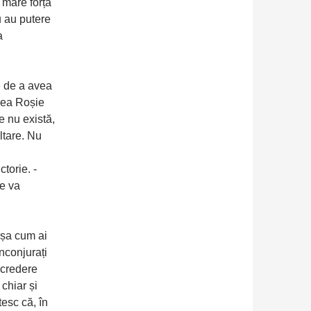
 mare forță
u au putere
a
ne de a avea
rea Roșie
 nu există,
ltare. Nu
torie. -
e va
șa cum ai
nconjurați
ncredere
chiar și
esc că, în