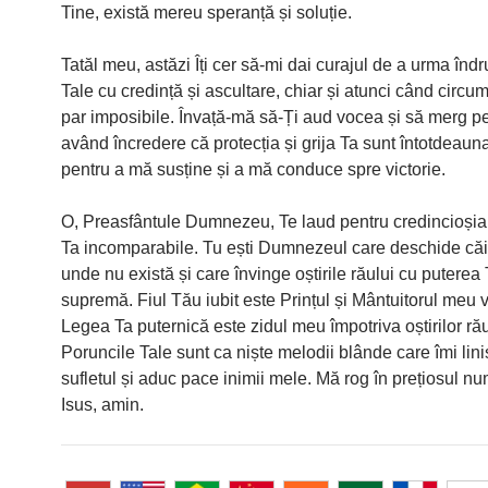
Tine, există mereu speranță și soluție.
Tatăl meu, astăzi Îți cer să-mi dai curajul de a urma înd
Tale cu credință și ascultare, chiar și atunci când circu
par imposibile. Învață-mă să-Ți aud vocea și să merg pe
având încredere că protecția și grija Ta sunt întotdeauna
pentru a mă susține și a mă conduce spre victorie.
O, Preasfântule Dumnezeu, Te laud pentru credincioșia
Ta incomparabile. Tu ești Dumnezeul care deschide căi
unde nu există și care învinge oștirile răului cu puterea
supremă. Fiul Tău iubit este Prințul și Mântuitorul meu 
Legea Ta puternică este zidul meu împotriva oștirilor rău
Poruncile Tale sunt ca niște melodii blânde care îmi lini
sufletul și aduc pace inimii mele. Mă rog în prețiosul nu
Isus, amin.