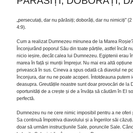
PĂRĂSIȚI; DOBORÂȚI, 
„persecutați, dar nu părăsiți; doborâți, dar nu nimiciți” (2
4:9).
Cum a realizat Dumnezeu minunea de la Marea Roșie
Înconjurând poporul Său din toate părțile, astfel încât n
nicio ieșire, decât calea lui Dumnezeu. Egiptenii erau în
marea în față și munții împrejur. Nu mai era altă opțiune
privească în sus. Cineva a spus odată că diavolul ne p
înconjura, dar nu ne poate acoperi. Întotdeauna putem i
deasupra. Greutățile noastre sunt doar provocări de l
oportunități de a crește și de a învăța să căutăm în El so
perfectă.
Dumnezeu nu ne cere nimic imposibil pentru a ne oferi 
Sa continuă împotriva diavolului și a îngerilor săi căzuți
doar să urmăm instrucțiunile Sale, poruncile Sale. Cân