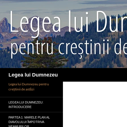
Sari
la
conținut
Caută
Legea lui Dumnezeu
Legea lui Dumnezeu pentru
creștinii de astăzi
LEGEA LUI DUMNEZEU:
INTRODUCERE
PARTEA 1: MARELE PLAN AL
DIAVOLULUI ÎMPOTRIVA
NEAMURILOR