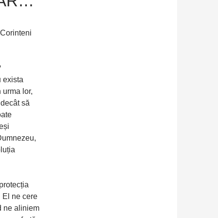
DAR…
 Corinteni
?
u exista
 urma lor,
 decât să
oate
eși
a Dumnezeu,
luția
protecția
. El ne cere
d ne aliniem