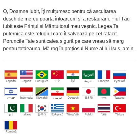
O, Doamne iubit, Îți mulțumesc pentru că ascultarea
deschide mereu poarta întoarcerii și a restaurării. Fiul Tău
iubit este Prințul și Mântuitorul meu veșnic. Legea Ta
puternică este refugiul care îl salvează pe cel rătăcit.
Poruncile Tale sunt calea sigură pe care vreau să merg
pentru totdeauna. Mă rog în prețiosul Nume al lui Isus, amin.
Español
English
Português
中文
हिंदी
العربية
Français
Русский
עברית
Indonesia
Kiswahili
فارسی
Deutsch
日本語
বাংলা
Tagalog
اُردو
Italiano
한국어
Ελληνικά
Tiếng Việt
Polski
ไทย
Türkçe
Română