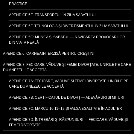
PRACTICE
APENDICE 5E: TRANSPORTUL ÎN ZIUA SABATULUI
APENDICE 5F: TEHNOLOGIA ȘI DIVERTISMENTUL ÎN ZIUA SABATULUI
APENDICE 5G: MUNCA ȘI SABATUL — NAVIGAREA PROVOCĂRILOR
DIN VIAȚA REALĂ
APENDICE 6: CARNEA INTERZISĂ PENTRU CREȘTINI
APENDICE 7: FECIOARE, VĂDUVE ȘI FEMEI DIVORȚATE: UNIRILE PE CARE
DUMNEZEU LE ACCEPTĂ
APENDICE 7A: FECIOARE, VĂDUVE ȘI FEMEI DIVORȚATE: UNIRILE PE
CARE DUMNEZEU LE ACCEPTĂ
APENDICE 7B: CERTIFICATUL DE DIVORȚ — ADEVĂRURI ȘI MITURI
APENDICE 7C: MARCU 10:11–12 ȘI FALSA EGALITATE ÎN ADULTER
APENDICE 7D: ÎNTREBĂRI ȘI RĂSPUNSURI — FECIOARE, VĂDUVE ȘI
FEMEI DIVORȚATE