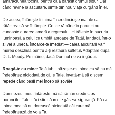
amărăciunea tocmai pentru că a părăsit drumul sigur. Dar
când revine la ascultare, simte din nou viața curgând în el.
De aceea, întărește-ți inima în credincioșie înainte ca
rătăcirea să se întâmple. Cel ce rămâne în porunci nu
cunoaște durerea amară a regresului, ci trăiește în bucuria
luminoasă a celui ce umblă aproape de Tatăl. Iar dacă într-o
zi vei aluneca, întoarce-te imediat — calea ascultării va fi
mereu deschisă pentru a-ți restaura sufletul. Adaptare după
D. L. Moody. Pe mâine, dacă Domnul ne va îngădui.
Roagă-te cu mine:
Tată iubit, păzește-mi inima ca să nu mă
îndepărtez niciodată de căile Tale. Învață-mă să discern
repede când pașii mei încep să șovăie.
Dumnezeul meu, întărește-mă să rămân credincios
poruncilor Tale, căci știu că în ele găsesc siguranță. Fă ca
inima mea să nu dorească niciodată căi care mă
îndepărtează de voia Ta.