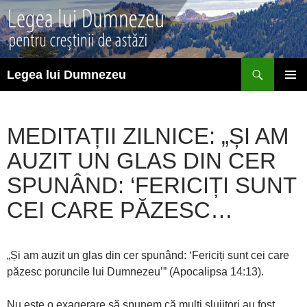
Sari
la
conținut
Caută
Legea lui Dumnezeu
MENIU
PRINCI
MEDITAȚII ZILNICE: „ȘI AM
AUZIT UN GLAS DIN CER
SPUNÂND: ‘FERICIȚI SUNT
CEI CARE PĂZESC…
„Și am auzit un glas din cer spunând: ‘Fericiți sunt cei care
păzesc poruncile lui Dumnezeu’” (Apocalipsa 14:13).
Nu este o exagerare să spunem că mulți slujitori au fost