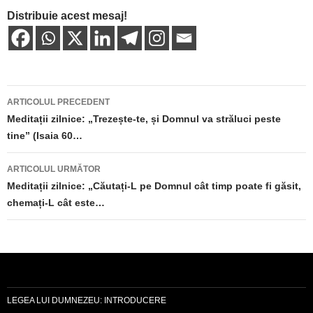
Distribuie acest mesaj!
Navigare
ARTICOLUL PRECEDENT
în
Meditații zilnice: „Trezește-te, și Domnul va străluci peste
tine” (Isaia 60…
articole
ARTICOLUL URMĂTOR
Meditații zilnice: „Căutați-L pe Domnul cât timp poate fi găsit,
chemați-L cât este…
LEGEA LUI DUMNEZEU: INTRODUCERE