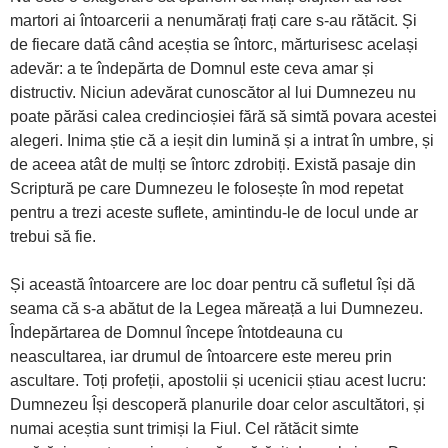
martori ai întoarcerii a nenumărați frați care s-au rătăcit. Și
de fiecare dată când aceștia se întorc, mărturisesc același
adevăr: a te îndepărta de Domnul este ceva amar și
distructiv. Niciun adevărat cunoscător al lui Dumnezeu nu
poate părăsi calea credincioșiei fără să simtă povara acestei
alegeri. Inima știe că a ieșit din lumină și a intrat în umbre, și
de aceea atât de mulți se întorc zdrobiți. Există pasaje din
Scriptură pe care Dumnezeu le folosește în mod repetat
pentru a trezi aceste suflete, amintindu-le de locul unde ar
trebui să fie.
Și această întoarcere are loc doar pentru că sufletul își dă
seama că s-a abătut de la Legea măreață a lui Dumnezeu.
Îndepărtarea de Domnul începe întotdeauna cu
neascultarea, iar drumul de întoarcere este mereu prin
ascultare. Toți profeții, apostolii și ucenicii știau acest lucru:
Dumnezeu Își descoperă planurile doar celor ascultători, și
numai aceștia sunt trimiși la Fiul. Cel rătăcit simte