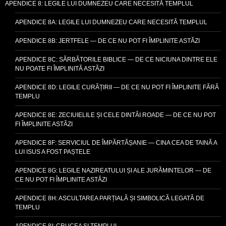
APENDICE 8: LEGILE LUI DUMNEZEU CARE NECESITĂ TEMPLUL
APENDICE 8A: LEGILE LUI DUMNEZEU CARE NECESITĂ TEMPLUL
APENDICE 8B: JERTFELE — DE CE NU POT FI ÎMPLINITE ASTĂZI
APENDICE 8C: SĂRBĂTORILE BIBLICE — DE CE NICIUNA DINTRE ELE
NU POATE FI ÎMPLINITĂ ASTĂZI
APENDICE 8D: LEGILE CURĂȚIRII — DE CE NU POT FI ÎMPLINITE FĂRĂ
TEMPLU
APENDICE 8E: ZECIUIELILE ȘI CELE DINTÂI ROADE — DE CE NU POT
FI ÎMPLINITE ASTĂZI
APENDICE 8F: SERVICIUL DE ÎMPĂRTĂȘANIE — CINA CEA DE TAINĂ A
LUI ISUS A FOST PAȘTELE
APENDICE 8G: LEGILE NAZIREATULUI ȘI ALE JURĂMINTELOR — DE
CE NU POT FI ÎMPLINITE ASTĂZI
APENDICE 8H: ASCULTAREA PARȚIALĂ ȘI SIMBOLICĂ LEGATĂ DE
TEMPLU
APENDICE 8I: CRUCEA ȘI TEMPLUL