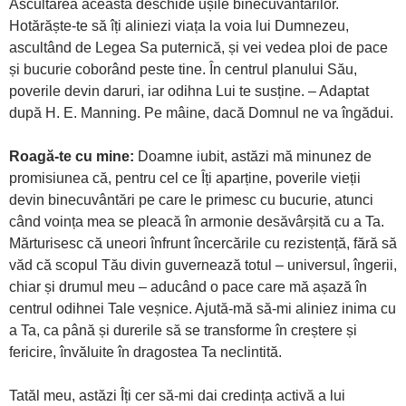
Ascultarea aceasta deschide ușile binecuvântărilor.
Hotărăște-te să îți aliniezi viața la voia lui Dumnezeu,
ascultând de Legea Sa puternică, și vei vedea ploi de pace
și bucurie coborând peste tine. În centrul planului Său,
poverile devin daruri, iar odihna Lui te susține. – Adaptat
după H. E. Manning. Pe mâine, dacă Domnul ne va îngădui.
Roagă-te cu mine:
Doamne iubit, astăzi mă minunez de
promisiunea că, pentru cel ce Îți aparține, poverile vieții
devin binecuvântări pe care le primesc cu bucurie, atunci
când voința mea se pleacă în armonie desăvârșită cu a Ta.
Mărturisesc că uneori înfrunt încercările cu rezistență, fără să
văd că scopul Tău divin guvernează totul – universul, îngerii,
chiar și drumul meu – aducând o pace care mă așază în
centrul odihnei Tale veșnice. Ajută-mă să-mi aliniez inima cu
a Ta, ca până și durerile să se transforme în creștere și
fericire, învăluite în dragostea Ta neclintită.
Tatăl meu, astăzi Îți cer să-mi dai credința activă a lui