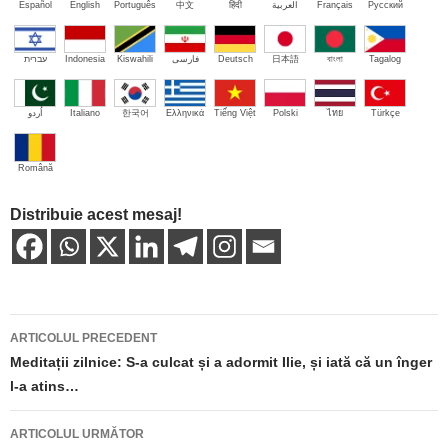
Español
English
Português
中文
हिंदी
العربية
Français
Русский
עברית
Indonesia
Kiswahili
فارسی
Deutsch
日本語
বাংলা
Tagalog
اُردو
Italiano
한국어
Ελληνικά
Tiếng Việt
Polski
ไทย
Türkçe
Română
Distribuie acest mesaj!
Navigare
ARTICOLUL PRECEDENT
în
Meditații zilnice: S-a culcat și a adormit Ilie, și iată că un înger
l-a atins…
articole
ARTICOLUL URMĂTOR