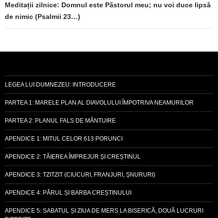
Meditații zilnice: Domnul este Păstorul meu; nu voi duce lipsă
de nimic (Psalmii 23…)
LEGEA LUI DUMNEZEU: INTRODUCERE
PARTEA 1: MARELE PLAN AL DIAVOLULUI ÎMPOTRIVA NEAMURILOR
PARTEA 2: PLANUL FALS DE MÂNTUIRE
APENDICE 1: MITUL CELOR 613 PORUNCI
APENDICE 2: TĂIEREA ÎMPREJUR ȘI CREȘTINUL
APENDICE 3: TZITZIT (CIUCURI, FRANJURI, ȘNURURI)
APENDICE 4: PĂRUL ȘI BARBA CREȘTINULUI
APENDICE 5: SABATUL ȘI ZIUA DE MERS LA BISERICĂ, DOUĂ LUCRURI