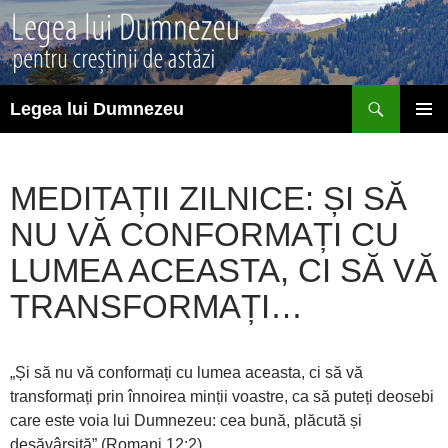
Sari
la
conținut
Caută
Legea lui Dumnezeu
MENIU
PRINCI
MEDITAȚII ZILNICE: ȘI SĂ
NU VĂ CONFORMAȚI CU
LUMEA ACEASTA, CI SĂ VĂ
TRANSFORMAȚI…
„Și să nu vă conformați cu lumea aceasta, ci să vă
transformați prin înnoirea minții voastre, ca să puteți deosebi
care este voia lui Dumnezeu: cea bună, plăcută și
desăvârșită” (Romani 12:2).