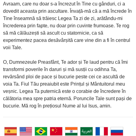
Avraam, care nu doar s-a încrezut în Tine cu gânduri, ci a
dovedit aceasta prin ascultare. Învață-mă că a mă încrede în
Tine înseamnă să trăiesc Legea Ta zi de zi, arătându-mi
încrederea prin fapte, nu doar prin cuvinte frumoase. Te rog
să mă călăuzești să ascult cu statornicie, ca să
experimentez pacea desăvârșită care vine din a fi în centrul
voii Tale.
O, Dumnezeule Preasfânt, Te ador și Te laud pentru că îmi
transformi poverile în daruri și mă susții cu odihna Ta,
revărsând ploi de pace și bucurie peste cei ce ascultă de
voia Ta. Fiul Tău preaiubit este Prințul și Mântuitorul meu
veșnic. Legea Ta puternică este o corabie de încredere în
călătoria mea spre patria eternă. Poruncile Tale sunt pași de
bucurie. Mă rog în prețiosul Nume al lui Isus, amin.