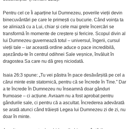
Pentru cel ce Îi aparține lui Dumnezeu, poverile vieții devin
binecuvântări pe care le primești cu bucurie. Când voința ta
se aliniază cu a Lui, chiar și cele mai grele încercări se
transformă în momente de creștere și fericire. Scopul divin al
lui Dumnezeu guvernează totul – universul, îngerii, cursul
vieții tale – iar această ordine aduce o pace incredibilă,
așezându-te în centrul odihnei Sale veșnice, învăluit în
dragostea Sa care nu dă greș niciodată.
Isaia 26:3 spune: „Tu vei păstra în pace desăvârșită pe cel a
cărui minte este statornică, pentru că se încrede în Tine.” Dar
a te încrede în Dumnezeu nu înseamnă doar gânduri
frumoase – ci acțiune. Avraam nu a fost aprobat pentru
gândurile sale, ci pentru că a ascultat. Încrederea adevărată
se arată atunci când trăiești Legea lui Dumnezeu zi de zi, nu
doar în minte.