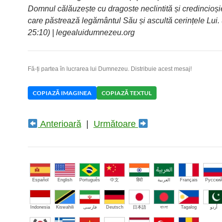
Domnul călăuzește cu dragoste neclintită și credincioșie
care păstrează legământul Său și ascultă cerințele Lui.
25:10) | legealuidumnezeu.org
Fă-ți partea în lucrarea lui Dumnezeu. Distribuie acest mesaj!
COPIAZĂ IMAGINEA
COPIAZĂ TEXTUL
Anterioară
|
Următoare
Español
English
Português
中文
हिंदी
العربية
Français
Русски
Indonesia
Kiswahili
فارسی
Deutsch
日本語
বাংলা
Tagalog
اُردو