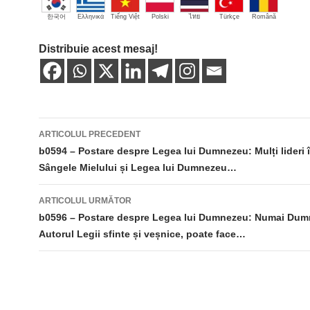
한국어
Ελληνικά
Tiếng Việt
Polski
ไทย
Türkçe
Română
Distribuie acest mesaj!
Navigare
ARTICOLUL PRECEDENT
în
b0594 – Postare despre Legea lui Dumnezeu: Mulți lideri 
Sângele Mielului și Legea lui Dumnezeu…
articole
ARTICOLUL URMĂTOR
b0596 – Postare despre Legea lui Dumnezeu: Numai Dum
Autorul Legii sfinte și veșnice, poate face…