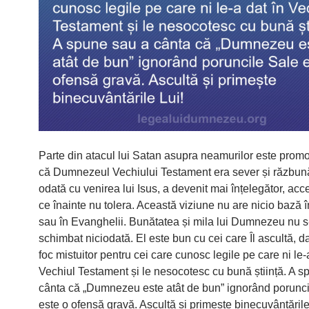
Parte din atacul lui Satan asupra neamurilor este promo
că Dumnezeul Vechiului Testament era sever și răzbună
odată cu venirea lui Isus, a devenit mai înțelegător, ac
ce înainte nu tolera. Această viziune nu are nicio bază în
sau în Evanghelii. Bunătatea și mila lui Dumnezeu nu 
schimbat niciodată. El este bun cu cei care Îl ascultă, d
foc mistuitor pentru cei care cunosc legile pe care ni le-
Vechiul Testament și le nesocotesc cu bună știință. A s
cânta că „Dumnezeu este atât de bun” ignorând porunci
este o ofensă gravă. Ascultă și primește binecuvântările 