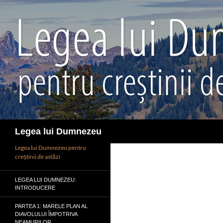
Sari
la
conținut
Caută
Legea lui Dumnezeu
Legea lui Dumnezeu pentru
creștinii de astăzi
LEGEA LUI DUMNEZEU:
INTRODUCERE
PARTEA 1: MARELE PLAN AL
DIAVOLULUI ÎMPOTRIVA
NEAMURILOR