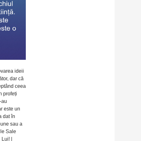
varea ideii
tor, dar că
ceptând ceea
 profeți
s-au
ar este un
a dat în
pune sau a
le Sale
Lui! |