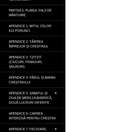
PARTEA 2: PLANUL FALS DE
MÂNTUIRE
APENDICE 1: MITUL CELOR
613 PORUNCI
APENDICE 2: TĂIEREA
ÎMPREJUR ȘI CREȘTINUL
APENDICE 3: TZITZIT
(CIUCURI, FRANJURI,
ȘNURURI)
APENDICE 4: PĂRUL ȘI BARBA
CREȘTINULUI
APENDICE 5: SABATUL ȘI
ZIUA DE MERS LA BISERICĂ,
DOUĂ LUCRURI DIFERITE
APENDICE 6: CARNEA
INTERZISĂ PENTRU CREȘTINI
APENDICE 7: FECIOARE,