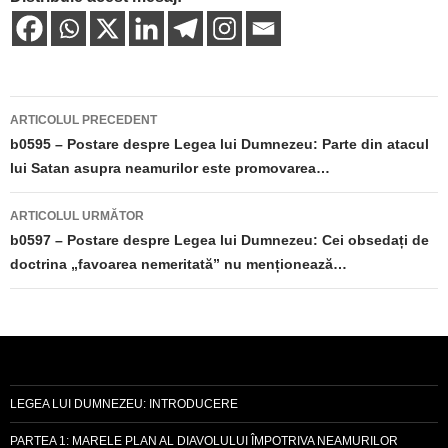
Navigare
ARTICOLUL PRECEDENT
în
b0595 – Postare despre Legea lui Dumnezeu: Parte din atacul
lui Satan asupra neamurilor este promovarea…
articole
ARTICOLUL URMĂTOR
b0597 – Postare despre Legea lui Dumnezeu: Cei obsedați de
doctrina „favoarea nemeritată” nu menționează…
LEGEA LUI DUMNEZEU: INTRODUCERE
PARTEA 1: MARELE PLAN AL DIAVOLULUI ÎMPOTRIVA NEAMURILOR