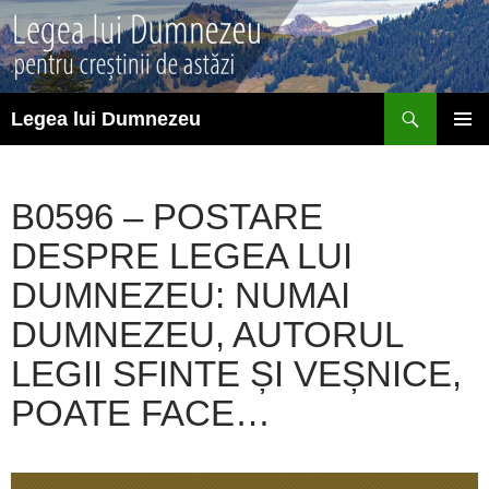
Sari
la
conținut
Caută
Legea lui Dumnezeu
MENIU
PRINCI
B0596 – POSTARE
DESPRE LEGEA LUI
DUMNEZEU: NUMAI
DUMNEZEU, AUTORUL
LEGII SFINTE ȘI VEȘNICE,
POATE FACE…