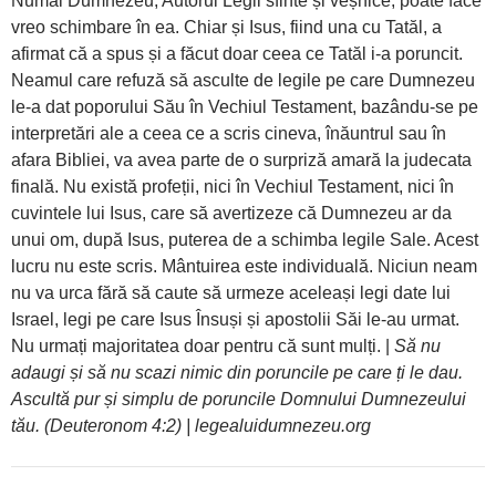
Numai Dumnezeu, Autorul Legii sfinte și veșnice, poate face
vreo schimbare în ea. Chiar și Isus, fiind una cu Tatăl, a
afirmat că a spus și a făcut doar ceea ce Tatăl i-a poruncit.
Neamul care refuză să asculte de legile pe care Dumnezeu
le-a dat poporului Său în Vechiul Testament, bazându-se pe
interpretări ale a ceea ce a scris cineva, înăuntrul sau în
afara Bibliei, va avea parte de o surpriză amară la judecata
finală. Nu există profeții, nici în Vechiul Testament, nici în
cuvintele lui Isus, care să avertizeze că Dumnezeu ar da
unui om, după Isus, puterea de a schimba legile Sale. Acest
lucru nu este scris. Mântuirea este individuală. Niciun neam
nu va urca fără să caute să urmeze aceleași legi date lui
Israel, legi pe care Isus Însuși și apostolii Săi le-au urmat.
Nu urmați majoritatea doar pentru că sunt mulți. |
Să nu
adaugi și să nu scazi nimic din poruncile pe care ți le dau.
Ascultă pur și simplu de poruncile Domnului Dumnezeului
tău. (Deuteronom 4:2) | legealuidumnezeu.org