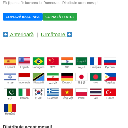
Fă-ți partea în lucrarea lui Dumnezeu. Distribuie acest mesaj!
COPIAZĂ IMAGINEA
COPIAZĂ TEXTUL
Anterioară
|
Următoare
Español
English
Português
中文
हिंदी
العربية
Français
Русский
עברית
Indonesia
Kiswahili
فارسی
Deutsch
日本語
বাংলা
Tagalog
اُردو
Italiano
한국어
Ελληνικά
Tiếng Việt
Polski
ไทย
Türkçe
Română
Distribuie acest mesaj!