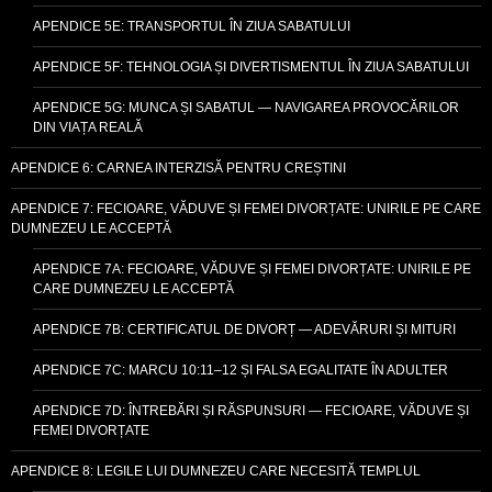
APENDICE 5E: TRANSPORTUL ÎN ZIUA SABATULUI
APENDICE 5F: TEHNOLOGIA ȘI DIVERTISMENTUL ÎN ZIUA SABATULUI
APENDICE 5G: MUNCA ȘI SABATUL — NAVIGAREA PROVOCĂRILOR
DIN VIAȚA REALĂ
APENDICE 6: CARNEA INTERZISĂ PENTRU CREȘTINI
APENDICE 7: FECIOARE, VĂDUVE ȘI FEMEI DIVORȚATE: UNIRILE PE CARE
DUMNEZEU LE ACCEPTĂ
APENDICE 7A: FECIOARE, VĂDUVE ȘI FEMEI DIVORȚATE: UNIRILE PE
CARE DUMNEZEU LE ACCEPTĂ
APENDICE 7B: CERTIFICATUL DE DIVORȚ — ADEVĂRURI ȘI MITURI
APENDICE 7C: MARCU 10:11–12 ȘI FALSA EGALITATE ÎN ADULTER
APENDICE 7D: ÎNTREBĂRI ȘI RĂSPUNSURI — FECIOARE, VĂDUVE ȘI
FEMEI DIVORȚATE
APENDICE 8: LEGILE LUI DUMNEZEU CARE NECESITĂ TEMPLUL