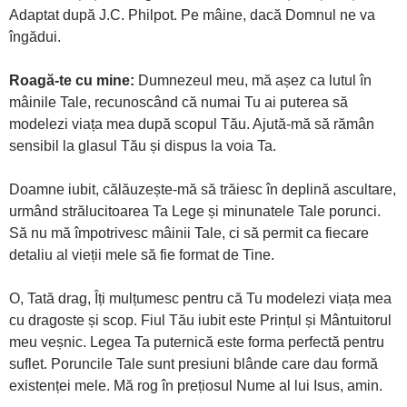
Adaptat după J.C. Philpot. Pe mâine, dacă Domnul ne va
îngădui.
Roagă-te cu mine:
Dumnezeul meu, mă așez ca lutul în
mâinile Tale, recunoscând că numai Tu ai puterea să
modelezi viața mea după scopul Tău. Ajută-mă să rămân
sensibil la glasul Tău și dispus la voia Ta.
Doamne iubit, călăuzește-mă să trăiesc în deplină ascultare,
urmând strălucitoarea Ta Lege și minunatele Tale porunci.
Să nu mă împotrivesc mâinii Tale, ci să permit ca fiecare
detaliu al vieții mele să fie format de Tine.
O, Tată drag, Îți mulțumesc pentru că Tu modelezi viața mea
cu dragoste și scop. Fiul Tău iubit este Prințul și Mântuitorul
meu veșnic. Legea Ta puternică este forma perfectă pentru
suflet. Poruncile Tale sunt presiuni blânde care dau formă
existenței mele. Mă rog în prețiosul Nume al lui Isus, amin.