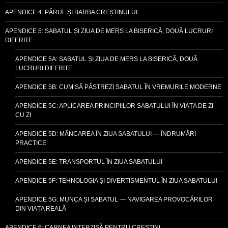
APENDICE 4: PĂRUL ȘI BARBA CREȘTINULUI
APENDICE 5: SABATUL ȘI ZIUA DE MERS LA BISERICĂ, DOUĂ LUCRURI
DIFERITE
APENDICE 5A: SABATUL ȘI ZIUA DE MERS LA BISERICĂ, DOUĂ
LUCRURI DIFERITE
APENDICE 5B: CUM SĂ PĂSTREZI SABATUL ÎN VREMURILE MODERNE
APENDICE 5C: APLICAREA PRINCIPIILOR SABATULUI ÎN VIAȚA DE ZI
CU ZI
APENDICE 5D: MÂNCAREA ÎN ZIUA SABATULUI — ÎNDRUMĂRI
PRACTICE
APENDICE 5E: TRANSPORTUL ÎN ZIUA SABATULUI
APENDICE 5F: TEHNOLOGIA ȘI DIVERTISMENTUL ÎN ZIUA SABATULUI
APENDICE 5G: MUNCA ȘI SABATUL — NAVIGAREA PROVOCĂRILOR
DIN VIAȚA REALĂ
APENDICE 6: CARNEA INTERZISĂ PENTRU CREȘTINI