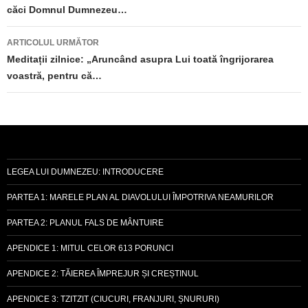
căci Domnul Dumnezeu…
articole
ARTICOLUL URMĂTOR
Meditații zilnice: „Aruncând asupra Lui toată îngrijorarea
voastră, pentru că…
LEGEA LUI DUMNEZEU: INTRODUCERE
PARTEA 1: MARELE PLAN AL DIAVOLULUI ÎMPOTRIVA NEAMURILOR
PARTEA 2: PLANUL FALS DE MÂNTUIRE
APENDICE 1: MITUL CELOR 613 PORUNCI
APENDICE 2: TĂIEREA ÎMPREJUR ȘI CREȘTINUL
APENDICE 3: TZITZIT (CIUCURI, FRANJURI, ȘNURURI)