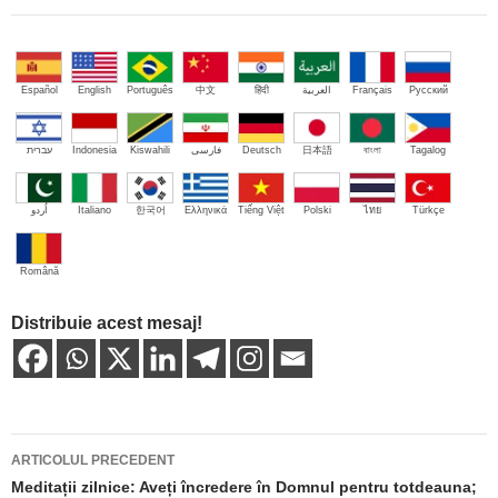
Español
English
Português
中文
हिंदी
العربية
Français
Русский
עברית
Indonesia
Kiswahili
فارسی
Deutsch
日本語
বাংলা
Tagalog
اُردو
Italiano
한국어
Ελληνικά
Tiếng Việt
Polski
ไทย
Türkçe
Română
Distribuie acest mesaj!
Navigare
ARTICOLUL PRECEDENT
în
Meditații zilnice: Aveți încredere în Domnul pentru totdeauna;