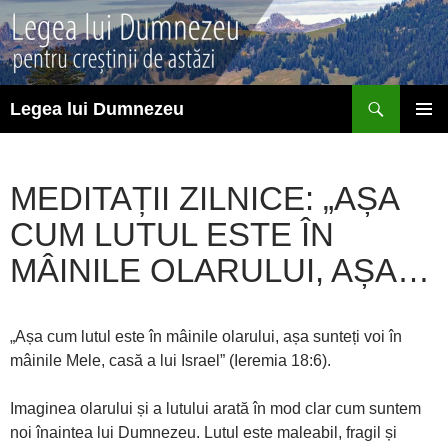
Sari
la
conținut
Caută
Legea lui Dumnezeu
MENIU
PRINCI
MEDITAȚII ZILNICE: „AȘA
CUM LUTUL ESTE ÎN
MÂINILE OLARULUI, AȘA…
„Așa cum lutul este în mâinile olarului, așa sunteți voi în
mâinile Mele, casă a lui Israel” (Ieremia 18:6).
Imaginea olarului și a lutului arată în mod clar cum suntem
noi înaintea lui Dumnezeu. Lutul este maleabil, fragil și