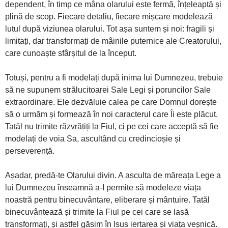
dependent, în timp ce mâna olarului este fermă, înțeleaptă și
plină de scop. Fiecare detaliu, fiecare mișcare modelează
lutul după viziunea olarului. Tot așa suntem și noi: fragili și
limitați, dar transformați de mâinile puternice ale Creatorului,
care cunoaște sfârșitul de la început.
Totuși, pentru a fi modelați după inima lui Dumnezeu, trebuie
să ne supunem strălucitoarei Sale Legi și poruncilor Sale
extraordinare. Ele dezvăluie calea pe care Domnul dorește
să o urmăm și formează în noi caracterul care Îi este plăcut.
Tatăl nu trimite răzvrătiți la Fiul, ci pe cei care acceptă să fie
modelați de voia Sa, ascultând cu credincioșie și
perseverență.
Așadar, predă-te Olarului divin. A asculta de măreața Lege a
lui Dumnezeu înseamnă a-I permite să modeleze viața
noastră pentru binecuvântare, eliberare și mântuire. Tatăl
binecuvântează și trimite la Fiul pe cei care se lasă
transformați, și astfel găsim în Isus iertarea și viața veșnică.