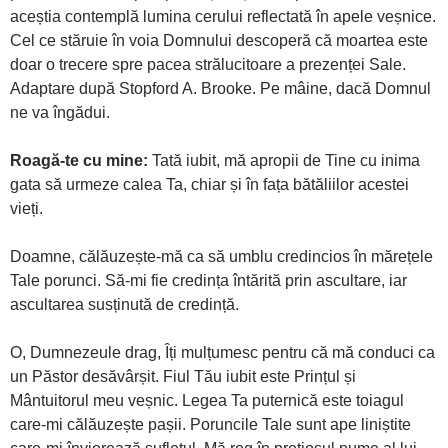
aceștia contemplă lumina cerului reflectată în apele veșnice.
Cel ce stăruie în voia Domnului descoperă că moartea este
doar o trecere spre pacea strălucitoare a prezenței Sale.
Adaptare după Stopford A. Brooke. Pe mâine, dacă Domnul
ne va îngădui.
Roagă-te cu mine:
Tată iubit, mă apropii de Tine cu inima
gata să urmeze calea Ta, chiar și în fața bătăliilor acestei
vieți.
Doamne, călăuzește-mă ca să umblu credincios în mărețele
Tale porunci. Să-mi fie credința întărită prin ascultare, iar
ascultarea susținută de credință.
O, Dumnezeule drag, Îți mulțumesc pentru că mă conduci ca
un Păstor desăvârșit. Fiul Tău iubit este Prințul și
Mântuitorul meu veșnic. Legea Ta puternică este toiagul
care-mi călăuzește pașii. Poruncile Tale sunt ape liniștite