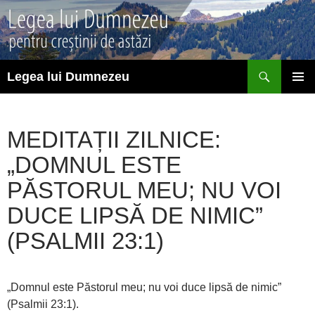
Sari
la
conținut
Caută
Legea lui Dumnezeu
MENIU
PRINCI
MEDITAȚII ZILNICE:
„DOMNUL ESTE
PĂSTORUL MEU; NU VOI
DUCE LIPSĂ DE NIMIC”
(PSALMII 23:1)
„Domnul este Păstorul meu; nu voi duce lipsă de nimic”
(Psalmii 23:1).