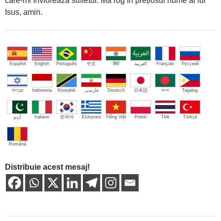
care-mi înviorează sufletul. Mă rog în prețiosul nume al lui
Isus, amin.
Español
English
Português
中文
हिंदी
العربية
Français
Русский
עברית
Indonesia
Kiswahili
فارسی
Deutsch
日本語
বাংলা
Tagalog
اُردو
Italiano
한국어
Ελληνικά
Tiếng Việt
Polski
ไทย
Türkçe
Română
Distribuie acest mesaj!