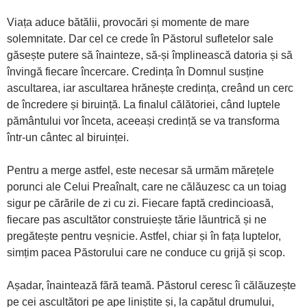
Viața aduce bătălii, provocări și momente de mare
solemnitate. Dar cel ce crede în Păstorul sufletelor sale
găsește putere să înainteze, să-și împlinească datoria și să
învingă fiecare încercare. Credința în Domnul susține
ascultarea, iar ascultarea hrănește credința, creând un cerc
de încredere și biruință. La finalul călătoriei, când luptele
pământului vor înceta, aceeași credință se va transforma
într-un cântec al biruinței.
Pentru a merge astfel, este necesar să urmăm mărețele
porunci ale Celui Preaînalt, care ne călăuzesc ca un toiag
sigur pe cărările de zi cu zi. Fiecare faptă credincioasă,
fiecare pas ascultător construiește tărie lăuntrică și ne
pregătește pentru veșnicie. Astfel, chiar și în fața luptelor,
simțim pacea Păstorului care ne conduce cu grijă și scop.
Așadar, înaintează fără teamă. Păstorul ceresc îi călăuzește
pe cei ascultători pe ape liniștite și, la capătul drumului,