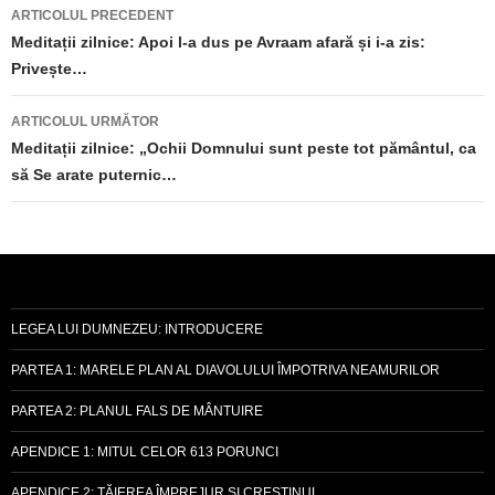
Navigare
ARTICOLUL PRECEDENT
în
Meditații zilnice: Apoi l-a dus pe Avraam afară și i-a zis:
Privește…
articole
ARTICOLUL URMĂTOR
Meditații zilnice: „Ochii Domnului sunt peste tot pământul, ca
să Se arate puternic…
LEGEA LUI DUMNEZEU: INTRODUCERE
PARTEA 1: MARELE PLAN AL DIAVOLULUI ÎMPOTRIVA NEAMURILOR
PARTEA 2: PLANUL FALS DE MÂNTUIRE
APENDICE 1: MITUL CELOR 613 PORUNCI
APENDICE 2: TĂIEREA ÎMPREJUR ȘI CREȘTINUL