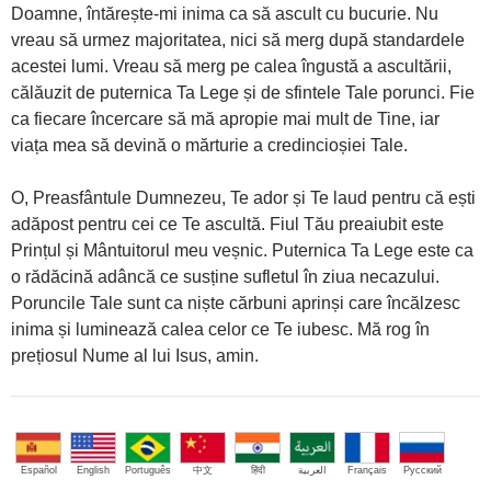
Doamne, întărește-mi inima ca să ascult cu bucurie. Nu
vreau să urmez majoritatea, nici să merg după standardele
acestei lumi. Vreau să merg pe calea îngustă a ascultării,
călăuzit de puternica Ta Lege și de sfintele Tale porunci. Fie
ca fiecare încercare să mă apropie mai mult de Tine, iar
viața mea să devină o mărturie a credincioșiei Tale.
O, Preasfântule Dumnezeu, Te ador și Te laud pentru că ești
adăpost pentru cei ce Te ascultă. Fiul Tău preaiubit este
Prințul și Mântuitorul meu veșnic. Puternica Ta Lege este ca
o rădăcină adâncă ce susține sufletul în ziua necazului.
Poruncile Tale sunt ca niște cărbuni aprinși care încălzesc
inima și luminează calea celor ce Te iubesc. Mă rog în
prețiosul Nume al lui Isus, amin.
Español
English
Português
中文
हिंदी
العربية
Français
Русский