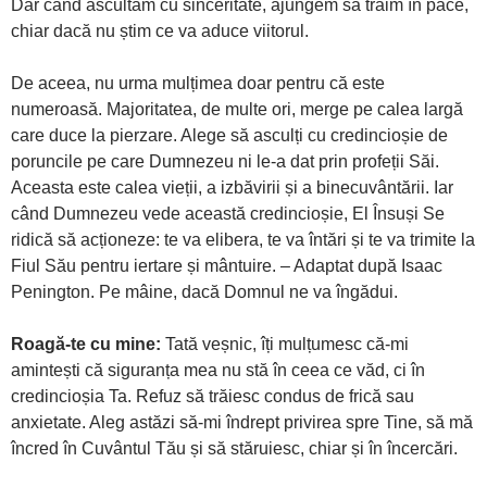
Dar când ascultăm cu sinceritate, ajungem să trăim în pace,
chiar dacă nu știm ce va aduce viitorul.
De aceea, nu urma mulțimea doar pentru că este
numeroasă. Majoritatea, de multe ori, merge pe calea largă
care duce la pierzare. Alege să asculți cu credincioșie de
poruncile pe care Dumnezeu ni le-a dat prin profeții Săi.
Aceasta este calea vieții, a izbăvirii și a binecuvântării. Iar
când Dumnezeu vede această credincioșie, El Însuși Se
ridică să acționeze: te va elibera, te va întări și te va trimite la
Fiul Său pentru iertare și mântuire. – Adaptat după Isaac
Penington. Pe mâine, dacă Domnul ne va îngădui.
Roagă-te cu mine:
Tată veșnic, îți mulțumesc că-mi
amintești că siguranța mea nu stă în ceea ce văd, ci în
credincioșia Ta. Refuz să trăiesc condus de frică sau
anxietate. Aleg astăzi să-mi îndrept privirea spre Tine, să mă
încred în Cuvântul Tău și să stăruiesc, chiar și în încercări.