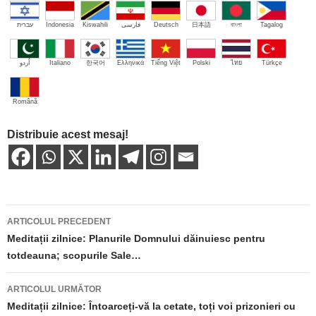
עברית
Indonesia
Kiswahili
فارسی
Deutsch
日本語
বাংলা
Tagalog
اُردو
Italiano
한국어
Ελληνικά
Tiếng Việt
Polski
ไทย
Türkçe
Română
Distribuie acest mesaj!
Navigare
ARTICOLUL PRECEDENT
în
Meditații zilnice: Planurile Domnului dăinuiesc pentru
totdeauna; scopurile Sale…
articole
ARTICOLUL URMĂTOR
Meditații zilnice: Întoarceți-vă la cetate, toți voi prizonieri cu