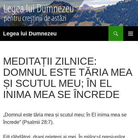
Sari
la
conținut
Caută
Legea lui Dumnezeu
MENIU
PRINCI
MEDITAȚII ZILNICE:
DOMNUL ESTE TĂRIA MEA
ȘI SCUTUL MEU; ÎN EL
INIMA MEA SE ÎNCREDE
„Domnul este tăria mea și scutul meu; în El inima mea se
încrede” (Psalmii 28:7).
Fiți răbdători, dragi prieteni ai mei. În mijlocul presiunilor