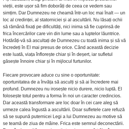
vieții, este ușor să fim doborâți de ceea ce vedem sau
simțim. Dar Dumnezeu ne cheamă într-un loc mai înalt — un
loc al credinței, al statorniciei și al ascultării. Nu lăsați ochii
să rămână fixați pe dificultăți, nici inima să fie cuprinsă de
frica încercărilor care vin din lume sau a luptelor lăuntrice.
Hotărâți-vă să ascultați de Dumnezeu cu toată inima și să vă
încredeți în El mai presus de orice. Când această decizie
este luată, viața înflorește chiar și în deșert, iar sufletul
găsește înnoire chiar și în mijlocul furtunilor.
Fiecare provocare aduce cu sine o oportunitate:
oportunitatea de a învăța să asculți și să ai încredere mai
profund. Dumnezeu nu irosește nicio durere, nicio luptă. El
folosește totul pentru a forma în noi un caracter credincios.
Dar această transformare are loc doar în cei care aleg să
urmeze calea îngustă a ascultării. Doar sufletele care refuză
să se supună puternicei Legi a lui Dumnezeu au motive să
se teamă de ziua de mâine. Frica este semnul deconectării.