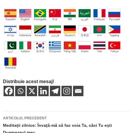
Español
English
Português
中文
हिंदी
العربية
Français
Русский
עברית
Indonesia
Kiswahili
فارسی
Deutsch
日本語
বাংলা
Tagalog
اُردو
Italiano
한국어
Ελληνικά
Tiếng Việt
Polski
ไทย
Türkçe
Română
Distribuie acest mesaj!
Navigare
ARTICOLUL PRECEDENT
în
Meditații zilnice: Învață-mă să fac voia Ta, căci Tu ești
Dumnezeul meu…