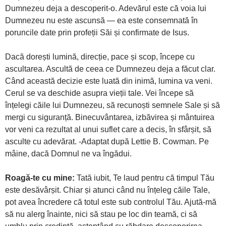
Dumnezeu deja a descoperit-o. Adevărul este că voia lui
Dumnezeu nu este ascunsă — ea este consemnată în
poruncile date prin profeții Săi și confirmate de Isus.
Dacă dorești lumină, direcție, pace și scop, începe cu
ascultarea. Ascultă de ceea ce Dumnezeu deja a făcut clar.
Când această decizie este luată din inimă, lumina va veni.
Cerul se va deschide asupra vieții tale. Vei începe să
înțelegi căile lui Dumnezeu, să recunoști semnele Sale și să
mergi cu siguranță. Binecuvântarea, izbăvirea și mântuirea
vor veni ca rezultat al unui suflet care a decis, în sfârșit, să
asculte cu adevărat. -Adaptat după Lettie B. Cowman. Pe
mâine, dacă Domnul ne va îngădui.
Roagă-te cu mine:
Tată iubit, Te laud pentru că timpul Tău
este desăvârșit. Chiar și atunci când nu înțeleg căile Tale,
pot avea încredere că totul este sub controlul Tău. Ajută-mă
să nu alerg înainte, nici să stau pe loc din teamă, ci să