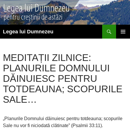
Sari
la
conținut
Caută
Legea lui Dumnezeu
MENIU
PRINCI
MEDITAȚII ZILNICE:
PLANURILE DOMNULUI
DĂINUIESC PENTRU
TOTDEAUNA; SCOPURILE
SALE…
„Planurile Domnului dăinuiesc pentru totdeauna; scopurile
Sale nu vor fi niciodată clătinate” (Psalmii 33:11).