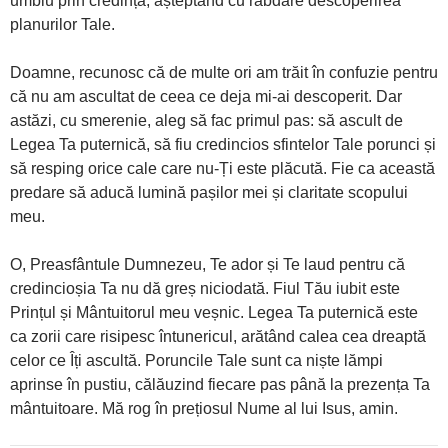
umblu prin credință, așteptând cu răbdare descoperirea
planurilor Tale.
Doamne, recunosc că de multe ori am trăit în confuzie pentru
că nu am ascultat de ceea ce deja mi-ai descoperit. Dar
astăzi, cu smerenie, aleg să fac primul pas: să ascult de
Legea Ta puternică, să fiu credincios sfintelor Tale porunci și
să resping orice cale care nu-Ți este plăcută. Fie ca această
predare să aducă lumină pașilor mei și claritate scopului
meu.
O, Preasfântule Dumnezeu, Te ador și Te laud pentru că
credincioșia Ta nu dă greș niciodată. Fiul Tău iubit este
Prințul și Mântuitorul meu veșnic. Legea Ta puternică este
ca zorii care risipesc întunericul, arătând calea cea dreaptă
celor ce Îți ascultă. Poruncile Tale sunt ca niște lămpi
aprinse în pustiu, călăuzind fiecare pas până la prezența Ta
mântuitoare. Mă rog în prețiosul Nume al lui Isus, amin.