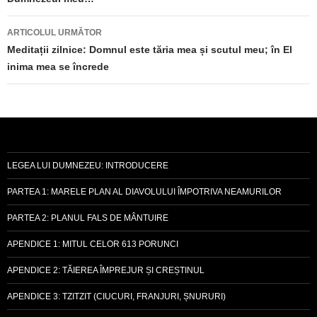
articole
ARTICOLUL URMĂTOR
Meditații zilnice: Domnul este tăria mea și scutul meu; în El
inima mea se încrede
LEGEA LUI DUMNEZEU: INTRODUCERE
PARTEA 1: MARELE PLAN AL DIAVOLULUI ÎMPOTRIVA NEAMURILOR
PARTEA 2: PLANUL FALS DE MÂNTUIRE
APENDICE 1: MITUL CELOR 613 PORUNCI
APENDICE 2: TĂIEREA ÎMPREJUR ȘI CREȘTINUL
APENDICE 3: TZITZIT (CIUCURI, FRANJURI, ȘNURURI)