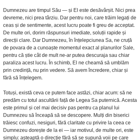
Dumnezeu are timpul Său — și El este desăvârșit. Nici prea
devreme, nici prea târziu. Dar pentru noi, care trăim legați de
ceas și de sentimente, acest lucru poate fi greu de acceptat.
De multe ori, dorim răspunsuri imediate, soluții rapide și
direcții clare. Dar Dumnezeu, în înțelepciunea Sa, ne cruță
de povara de a cunoaște momentul exact al planurilor Sale,
pentru că știe cât de mult ne-ar putea descuraja sau chiar
paraliza acest lucru. În schimb, El ne cheamă să umblăm
prin credință, nu prin vedere. Să avem încredere, chiar și
fără să înțelegem.
Totuși, există ceva ce putem face astăzi, chiar acum: să ne
predăm cu totul ascultării față de Legea Sa puternică. Acesta
este primul și cel mai decisiv pas pentru ca planul lui
Dumnezeu să înceapă să se descopere. Mulți din biserici
trăiesc confuzi, nesiguri, fără claritate cu privire la ceea ce
Dumnezeu dorește de la ei — iar motivul, de multe ori, este
simplu: așteaptă o direcție fără să se supună voii pe care