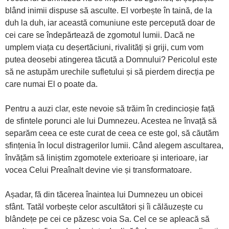
blând inimii dispuse să asculte. El vorbește în taină, de la
duh la duh, iar această comuniune este percepută doar de
cei care se îndepărtează de zgomotul lumii. Dacă ne
umplem viața cu deșertăciuni, rivalități și griji, cum vom
putea deosebi atingerea tăcută a Domnului? Pericolul este
să ne astupăm urechile sufletului și să pierdem direcția pe
care numai El o poate da.
Pentru a auzi clar, este nevoie să trăim în credincioșie față
de sfintele porunci ale lui Dumnezeu. Acestea ne învață să
separăm ceea ce este curat de ceea ce este gol, să căutăm
sfințenia în locul distragerilor lumii. Când alegem ascultarea,
învățăm să liniștim zgomotele exterioare și interioare, iar
vocea Celui Preaînalt devine vie și transformatoare.
Așadar, fă din tăcerea înaintea lui Dumnezeu un obicei
sfânt. Tatăl vorbește celor ascultători și îi călăuzește cu
blândețe pe cei ce păzesc voia Sa. Cel ce se apleacă să