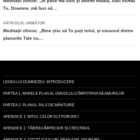
în
Meditații zilnice: „În pace mă culc și adorm îndată, căci numai
Tu, Doamne, mă faci să…
articole
ARTICOLUL URMĂTOR
Meditații zilnice: „Bine știu că Tu poți totul, și niciunul dintre
planurile Tale nu…
LEGEA LUI DUMNEZEU: INTRODUCERE
PARTEA 1: MARELE PLAN AL DIAVOLULUI ÎMPOTRIVA NEAMURILOR
PARTEA 2: PLANUL FALS DE MÂNTUIRE
APENDICE 1: MITUL CELOR 613 PORUNCI
APENDICE 2: TĂIEREA ÎMPREJUR ȘI CREȘTINUL
APENDICE 3: TZITZIT (CIUCURI, FRANJURI, ȘNURURI)