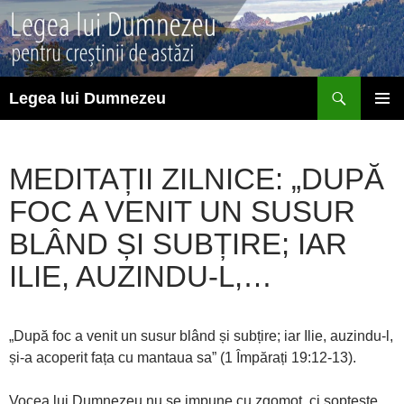
Sari
la
conținut
Caută
Legea lui Dumnezeu
MENIU
PRINCI
MEDITAȚII ZILNICE: „DUPĂ
FOC A VENIT UN SUSUR
BLÂND ȘI SUBȚIRE; IAR
ILIE, AUZINDU-L,…
„După foc a venit un susur blând și subțire; iar Ilie, auzindu-l,
și-a acoperit fața cu mantaua sa” (1 Împărați 19:12-13).
Vocea lui Dumnezeu nu se impune cu zgomot, ci șoptește