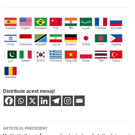
Español
English
Português
中文
हिंदी
العربية
Français
Русский
עברית
Indonesia
Kiswahili
فارسی
Deutsch
日本語
বাংলা
Tagalog
اُردو
Italiano
한국어
Ελληνικά
Tiếng Việt
Polski
ไทย
Türkçe
Română
Distribuie acest mesaj!
Navigare
ARTICOLUL PRECEDENT