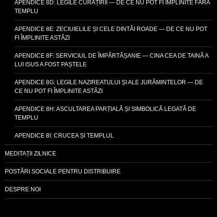
APENDICE 8D: LEGILE CURĂȚIRII — DE CE NU POT FI ÎMPLINITE FĂRĂ
TEMPLU
APENDICE 8E: ZECIUIELILE ȘI CELE DINTÂI ROADE — DE CE NU POT
FI ÎMPLINITE ASTĂZI
APENDICE 8F: SERVICIUL DE ÎMPĂRTĂȘANIE — CINA CEA DE TAINĂ A
LUI ISUS A FOST PAȘTELE
APENDICE 8G: LEGILE NAZIREATULUI ȘI ALE JURĂMINTELOR — DE
CE NU POT FI ÎMPLINITE ASTĂZI
APENDICE 8H: ASCULTAREA PARȚIALĂ ȘI SIMBOLICĂ LEGATĂ DE
TEMPLU
APENDICE 8I: CRUCEA ȘI TEMPLUL
MEDITAȚII ZILNICE
POSTĂRI SOCIALE PENTRU DISTRIBUIRE
DESPRE NOI