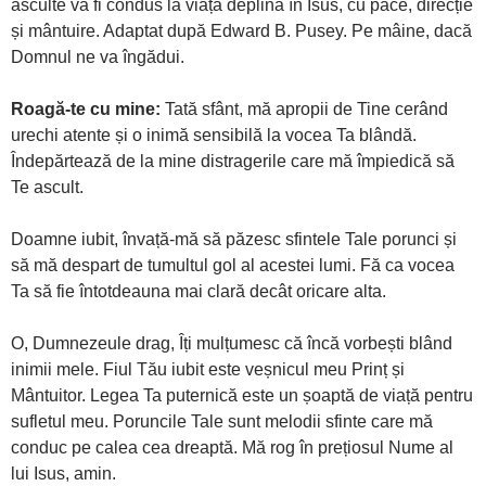
asculte va fi condus la viața deplină în Isus, cu pace, direcție
și mântuire. Adaptat după Edward B. Pusey. Pe mâine, dacă
Domnul ne va îngădui.
Roagă-te cu mine:
Tată sfânt, mă apropii de Tine cerând
urechi atente și o inimă sensibilă la vocea Ta blândă.
Îndepărtează de la mine distragerile care mă împiedică să
Te ascult.
Doamne iubit, învață-mă să păzesc sfintele Tale porunci și
să mă despart de tumultul gol al acestei lumi. Fă ca vocea
Ta să fie întotdeauna mai clară decât oricare alta.
O, Dumnezeule drag, Îți mulțumesc că încă vorbești blând
inimii mele. Fiul Tău iubit este veșnicul meu Prinț și
Mântuitor. Legea Ta puternică este un șoaptă de viață pentru
sufletul meu. Poruncile Tale sunt melodii sfinte care mă
conduc pe calea cea dreaptă. Mă rog în prețiosul Nume al
lui Isus, amin.