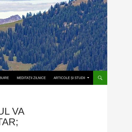
BUIRE
MEDITAȚII ZILNICE
ARTICOLE ȘI STUDII
UL VA
TAR;