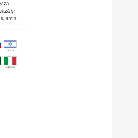
ează
ează și
us, amin.
й
עברית
Italiano