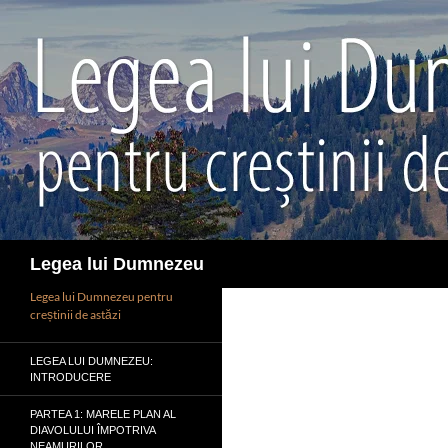
Sari
la
conținut
Caută
Legea lui Dumnezeu
Legea lui Dumnezeu pentru
creștinii de astăzi
LEGEA LUI DUMNEZEU:
INTRODUCERE
PARTEA 1: MARELE PLAN AL
DIAVOLULUI ÎMPOTRIVA
NEAMURILOR