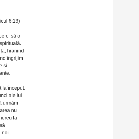
icul 6:13)
cerci să o
spirituală.
ă, hrănind
nd îngrijim
e și
ante.
 la început,
nci ale lui
să urmăm
tarea nu
mereu la
 să
 noi.