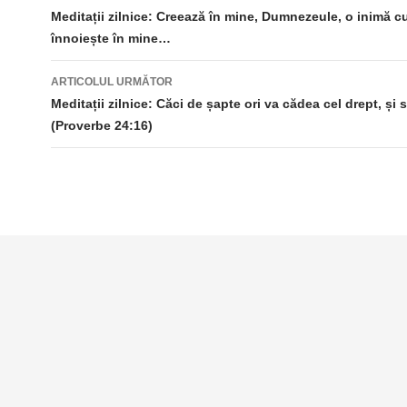
în
Meditații zilnice: Creează în mine, Dumnezeule, o inimă cu
înnoiește în mine…
articole
ARTICOLUL URMĂTOR
Meditații zilnice: Căci de șapte ori va cădea cel drept, și s
(Proverbe 24:16)