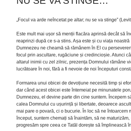
NU SE VA STINGE…
„Focul va arde neîncetat pe altar; nu se va stinge” (Levit
Este mult mai ușor să menții flacăra aprinsă decât să în
reaprinzi după ce s-a stins. Așa este și cu viața noastră 
Dumnezeu ne cheamă să rămânem în El cu perseverenț
focul prin ascultare, rugăciune și credincioșie. Atunci câ
altarul inimii cu zel zilnic, prezența Domnului rămâne vi
lucrătoare în noi, fără a fi nevoie de noi începuturi const
Formarea unui obicei de devoțiune necesită timp și efort
dar când acest obicei este întemeiat pe minunatele poru
Dumnezeu, el devine parte din cine suntem. Începem 
calea Domnului cu ușurință și libertate, deoarece ascul
mai pare o povară, ci o bucurie. În loc să ne întoarcem 
început, suntem chemați să înaintăm, să ne maturizăm,
progresăm spre ceea ce Tatăl dorește să împlinească în