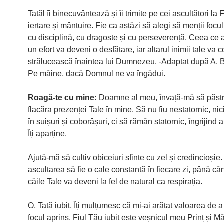
Tatăl îi binecuvântează și îi trimite pe cei ascultători la 
iertare și mântuire. Fie ca astăzi să alegi să menții focu
cu disciplină, cu dragoste și cu perseverență. Ceea ce 
un efort va deveni o desfătare, iar altarul inimii tale va 
strălucească înaintea lui Dumnezeu. -Adaptat după A. 
Pe mâine, dacă Domnul ne va îngădui.
Roagă-te cu mine:
Doamne al meu, învață-mă să păstr
flacăra prezenței Tale în mine. Să nu fiu nestatornic, nic
în suișuri și coborâșuri, ci să rămân statornic, îngrijind a
Îți aparține.
Ajută-mă să cultiv obiceiuri sfinte cu zel și credincioșie.
ascultarea să fie o cale constantă în fiecare zi, până c
căile Tale va deveni la fel de natural ca respirația.
O, Tată iubit, Îți mulțumesc că mi-ai arătat valoarea de 
focul aprins. Fiul Tău iubit este veșnicul meu Prinț și Mâ