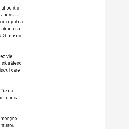
Fiul pentru
l aprins —
a început ca
continua să
B. Simpson.
ez vie
i să trăiesc
ltarul care
 Fie ca
ând a urma
a menține
ntuitor.