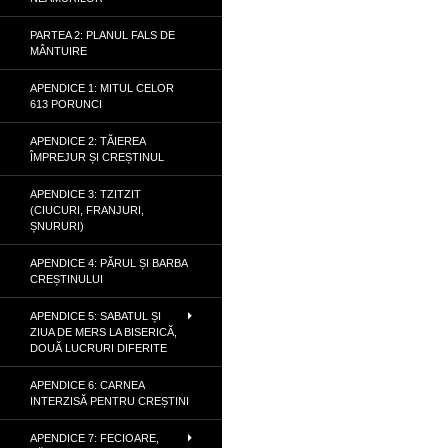
PARTEA 2: PLANUL FALS DE
MÂNTUIRE
APENDICE 1: MITUL CELOR
613 PORUNCI
APENDICE 2: TĂIEREA
ÎMPREJUR ȘI CREȘTINUL
APENDICE 3: TZITZIT
(CIUCURI, FRANJURI,
ȘNURURI)
APENDICE 4: PĂRUL ȘI BARBA
CREȘTINULUI
APENDICE 5: SABATUL ȘI
ZIUA DE MERS LA BISERICĂ,
DOUĂ LUCRURI DIFERITE
APENDICE 6: CARNEA
INTERZISĂ PENTRU CREȘTINI
APENDICE 7: FECIOARE,