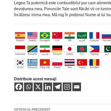
Legea Ta puternică este combustibilul pur care aliment
devoțiunea mea. Poruncile Tale sunt flăcări vii ce lumin
încălzesc inima mea. Mă rog în prețiosul Nume al lui Is
Español
English
Português
中文
हिंदी
العربية
Français
Русски
Indonesia
Kiswahili
فارسی
Deutsch
日本語
বাংলা
Tagalog
اُردو
한국어
Ελληνικά
Tiếng Việt
Polski
ไทย
Türkçe
Română
Distribuie acest mesaj!
Navigare
ARTICOLUL PRECEDENT