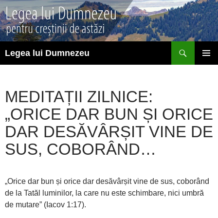
Sari
la
conținut
Caută
Legea lui Dumnezeu
MENIU
PRINCI
MEDITAȚII ZILNICE:
„ORICE DAR BUN ȘI ORICE
DAR DESĂVÂRȘIT VINE DE
SUS, COBORÂND…
„Orice dar bun și orice dar desăvârșit vine de sus, coborând
de la Tatăl luminilor, la care nu este schimbare, nici umbră
de mutare” (Iacov 1:17).