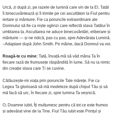
Urcă, zi după zi, pe razele de lumină care vin de la El. Tatăl
îi binecuvântează și îi trimite pe cei ascultători la Fiul pentru
iertare și mântuire. Fie ca poruncile extraordinare ale
Domnului să fie ca niște oglinzi care reflectă slava Tatălui în
umblarea ta. Ascultarea ne aduce binecuvântări, eliberare și
mântuire — și ne ridică, pas cu pas, spre Adevărata Lumină.
–Adaptare după John Smith. Pe mâine, dacă Domnul va voi.
Roagă-te cu mine:
Tată, învață-mă să văd mâna Ta în
fiecare rază de frumusețe răspândită în lume. Să nu ia nimic
din creație slava care Ți se cuvine.
Călăuzește-mi viața prin poruncile Tale mărețe. Fie ca
Legea Ta glorioasă să mă modeleze după chipul Tău și să
mă facă să urc, în fiecare zi, spre lumina Ta veșnică.
O, Doamne iubit, Îți mulțumesc pentru că tot ce este frumos
și adevărat vine de la Tine. Fiul Tău iubit este Prințul și