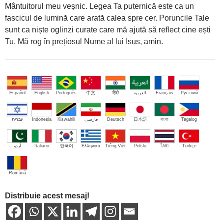
Mântuitorul meu veșnic. Legea Ta puternică este ca un
fascicul de lumină care arată calea spre cer. Poruncile Tale
sunt ca niște oglinzi curate care mă ajută să reflect cine ești
Tu. Mă rog în prețiosul Nume al lui Isus, amin.
Español
English
Português
中文
हिंदी
العربية
Français
Русский
עברית
Indonesia
Kiswahili
فارسی
Deutsch
日本語
বাংলা
Tagalog
اُردو
Italiano
한국어
Ελληνικά
Tiếng Việt
Polski
ไทย
Türkçe
Română
Distribuie acest mesaj!