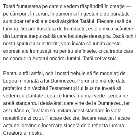
Toată frumusețea pe care o vedem răspândită în creație —
pe câmpuri, în ceruri, în oameni și în gesturile de bunătate —
sunt doar reflexii ale desăvârșirilor Tatălui. Fiecare rază de
lumină, fiecare trăsătură de frumusețe, este o mică scânteie
din Lumina inepuizabilă care locuiește deasupra. Dacă ochii
noștri spirituali sunt treziți, vom învăța să iubim aceste
expresii ale frumuseții nu pentru ele însele, ci ca trepte care
ne conduc la Autorul oricărei lumini, Tatăl cel veșnic.
Pentru a trăi astfel, ochii noștri trebuie să fie modelați de
Legea minunată a lui Dumnezeu. Poruncile mărețe date
profeților din Vechiul Testament și lui Isus ne învață să
vedem cu claritate ceea ce lumea nu mai vede. Legea ne
arată standardul desăvârșit care vine de la Dumnezeu, iar
ascultând-o, învățăm să imităm acest standard în viața
noastră de zi cu zi. Fiecare decizie, fiecare reacție, fiecare
acțiune, devine o încercare sinceră de a reflecta lumina
Creatorului nostru.