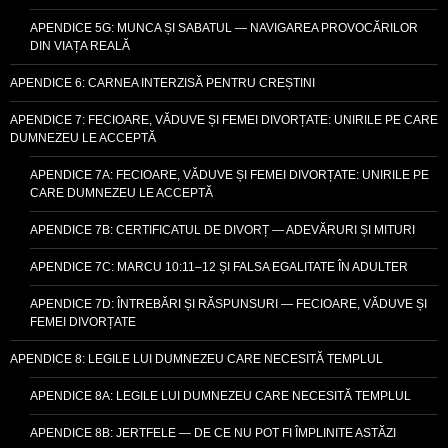
APENDICE 5G: MUNCA ȘI SABATUL — NAVIGAREA PROVOCĂRILOR
DIN VIAȚA REALĂ
APENDICE 6: CARNEA INTERZISĂ PENTRU CREȘTINI
APENDICE 7: FECIOARE, VĂDUVE ȘI FEMEI DIVORȚATE: UNIRILE PE CARE
DUMNEZEU LE ACCEPTĂ
APENDICE 7A: FECIOARE, VĂDUVE ȘI FEMEI DIVORȚATE: UNIRILE PE
CARE DUMNEZEU LE ACCEPTĂ
APENDICE 7B: CERTIFICATUL DE DIVORȚ — ADEVĂRURI ȘI MITURI
APENDICE 7C: MARCU 10:11–12 ȘI FALSA EGALITATE ÎN ADULTER
APENDICE 7D: ÎNTREBĂRI ȘI RĂSPUNSURI — FECIOARE, VĂDUVE ȘI
FEMEI DIVORȚATE
APENDICE 8: LEGILE LUI DUMNEZEU CARE NECESITĂ TEMPLUL
APENDICE 8A: LEGILE LUI DUMNEZEU CARE NECESITĂ TEMPLUL
APENDICE 8B: JERTFELE — DE CE NU POT FI ÎMPLINITE ASTĂZI