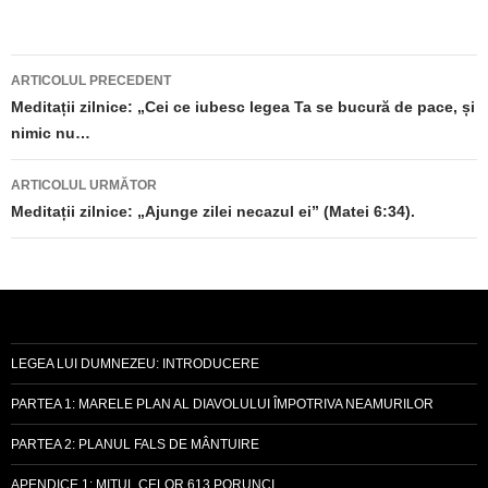
Navigare
ARTICOLUL PRECEDENT
în
Meditații zilnice: „Cei ce iubesc legea Ta se bucură de pace, și
nimic nu…
articole
ARTICOLUL URMĂTOR
Meditații zilnice: „Ajunge zilei necazul ei” (Matei 6:34).
LEGEA LUI DUMNEZEU: INTRODUCERE
PARTEA 1: MARELE PLAN AL DIAVOLULUI ÎMPOTRIVA NEAMURILOR
PARTEA 2: PLANUL FALS DE MÂNTUIRE
APENDICE 1: MITUL CELOR 613 PORUNCI