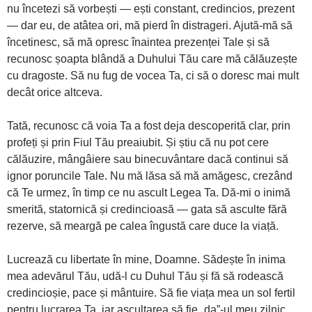
nu încetezi să vorbești — ești constant, credincios, prezent
— dar eu, de atâtea ori, mă pierd în distrageri. Ajută-mă să
încetinesc, să mă opresc înaintea prezenței Tale și să
recunosc șoapta blândă a Duhului Tău care mă călăuzește
cu dragoste. Să nu fug de vocea Ta, ci să o doresc mai mult
decât orice altceva.
Tată, recunosc că voia Ta a fost deja descoperită clar, prin
profeți și prin Fiul Tău preaiubit. Și știu că nu pot cere
călăuzire, mângâiere sau binecuvântare dacă continui să
ignor poruncile Tale. Nu mă lăsa să mă amăgesc, crezând
că Te urmez, în timp ce nu ascult Legea Ta. Dă-mi o inimă
smerită, statornică și credincioasă — gata să asculte fără
rezerve, să meargă pe calea îngustă care duce la viață.
Lucrează cu libertate în mine, Doamne. Sădește în inima
mea adevărul Tău, udă-l cu Duhul Tău și fă să rodească
credincioșie, pace și mântuire. Să fie viața mea un sol fertil
pentru lucrarea Ta, iar ascultarea să fie „da”-ul meu zilnic