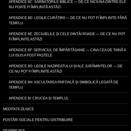
APENDICE 8C: SĂRBĂTORILE BIBLICE — DE CE NICIUNA DINTRE ELE
NU POATE FI ÎMPLINITĂ ASTĂZI
APENDICE 8D: LEGILE CURĂȚIRII — DE CE NU POT FI ÎMPLINITE FĂRĂ
TEMPLU
APENDICE 8E: ZECIUIELILE ȘI CELE DINTÂI ROADE — DE CE NU POT
FI ÎMPLINITE ASTĂZI
APENDICE 8F: SERVICIUL DE ÎMPĂRTĂȘANIE — CINA CEA DE TAINĂ A
LUI ISUS A FOST PAȘTELE
APENDICE 8G: LEGILE NAZIREATULUI ȘI ALE JURĂMINTELOR — DE
CE NU POT FI ÎMPLINITE ASTĂZI
APENDICE 8H: ASCULTAREA PARȚIALĂ ȘI SIMBOLICĂ LEGATĂ DE
TEMPLU
APENDICE 8I: CRUCEA ȘI TEMPLUL
MEDITAȚII ZILNICE
POSTĂRI SOCIALE PENTRU DISTRIBUIRE
DESPRE NOI