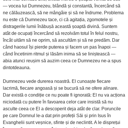
— vocea lui Dumnezeu, blândă și constantă, încercând să
ne călăuzească, să ne mângâie și să ne îndrume. Problema
nu este că Dumnezeu tace, ci că agitația, zgomotele și
distragerile lumii înăbușă această șoaptă divină. Suntem
atât de ocupați încercând să rezolvăm totul în felul nostru,
încât uităm să ne oprim, să ascultăm și să ne predăm. Dar
când haosul își pierde puterea și facem un pas înapoi —
când încetinim ritmul și lăsăm inima să se liniștească —
abia atunci reușim să auzim ceea ce Dumnezeu ne-a spus
dintotdeauna.
Dumnezeu vede durerea noastră. El cunoaște fiecare
lacrimă, fiecare angoasă și se bucură să ne ofere alinare.
Dar există o condiție ce nu poate fi ignorată: El nu va acționa
niciodată cu putere în favoarea celor care insistă să nu
asculte ceea ce El a descoperit deja atât de clar. Poruncile
pe care Domnul le-a dat prin profeții Săi și prin Isus în
Evanghelii sunt veșnice, sfinte și de neclintit. A le disprețui