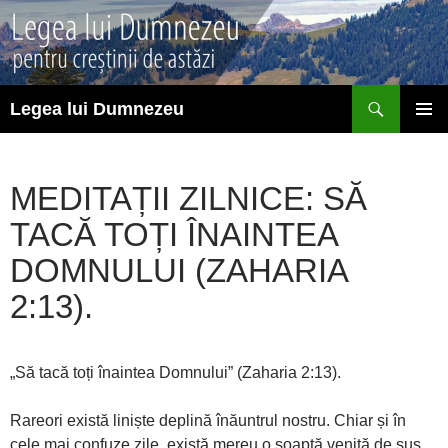
Sari
la
conținut
Caută
Legea lui Dumnezeu
MENIU
PRINCI
MEDITAȚII ZILNICE: SĂ
TACĂ TOȚI ÎNAINTEA
DOMNULUI (ZAHARIA
2:13).
„Să tacă toți înaintea Domnului” (Zaharia 2:13).
Rareori există liniște deplină înăuntrul nostru. Chiar și în
cele mai confuze zile, există mereu o șoaptă venită de sus