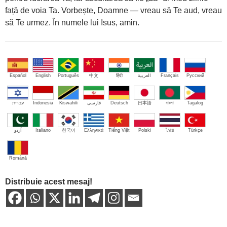
față de voia Ta. Vorbește, Doamne — vreau să Te aud, vreau
să Te urmez. În numele lui Isus, amin.
Español
English
Português
中文
हिंदी
العربية
Français
Русский
עברית
Indonesia
Kiswahili
فارسی
Deutsch
日本語
বাংলা
Tagalog
اُردو
Italiano
한국어
Ελληνικά
Tiếng Việt
Polski
ไทย
Türkçe
Română
Distribuie acest mesaj!