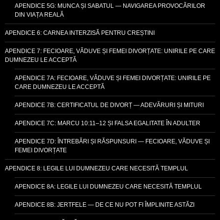
APENDICE 5G: MUNCA ȘI SABATUL — NAVIGAREA PROVOCĂRILOR
DIN VIAȚA REALĂ
APENDICE 6: CARNEA INTERZISĂ PENTRU CREȘTINI
APENDICE 7: FECIOARE, VĂDUVE ȘI FEMEI DIVORȚATE: UNIRILE PE CARE
DUMNEZEU LE ACCEPTĂ
APENDICE 7A: FECIOARE, VĂDUVE ȘI FEMEI DIVORȚATE: UNIRILE PE
CARE DUMNEZEU LE ACCEPTĂ
APENDICE 7B: CERTIFICATUL DE DIVORȚ — ADEVĂRURI ȘI MITURI
APENDICE 7C: MARCU 10:11–12 ȘI FALSA EGALITATE ÎN ADULTER
APENDICE 7D: ÎNTREBĂRI ȘI RĂSPUNSURI — FECIOARE, VĂDUVE ȘI
FEMEI DIVORȚATE
APENDICE 8: LEGILE LUI DUMNEZEU CARE NECESITĂ TEMPLUL
APENDICE 8A: LEGILE LUI DUMNEZEU CARE NECESITĂ TEMPLUL
APENDICE 8B: JERTFELE — DE CE NU POT FI ÎMPLINITE ASTĂZI