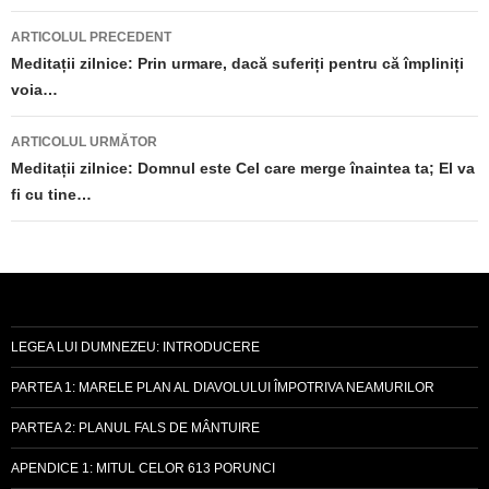
Navigare
ARTICOLUL PRECEDENT
în
Meditații zilnice: Prin urmare, dacă suferiți pentru că împliniți
voia…
articole
ARTICOLUL URMĂTOR
Meditații zilnice: Domnul este Cel care merge înaintea ta; El va
fi cu tine…
LEGEA LUI DUMNEZEU: INTRODUCERE
PARTEA 1: MARELE PLAN AL DIAVOLULUI ÎMPOTRIVA NEAMURILOR
PARTEA 2: PLANUL FALS DE MÂNTUIRE
APENDICE 1: MITUL CELOR 613 PORUNCI