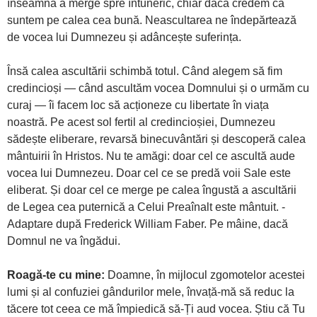
înseamnă a merge spre întuneric, chiar dacă credem că
suntem pe calea cea bună. Neascultarea ne îndepărtează
de vocea lui Dumnezeu și adâncește suferința.
Însă calea ascultării schimbă totul. Când alegem să fim
credincioși — când ascultăm vocea Domnului și o urmăm cu
curaj — îi facem loc să acționeze cu libertate în viața
noastră. Pe acest sol fertil al credincioșiei, Dumnezeu
sădește eliberare, revarsă binecuvântări și descoperă calea
mântuirii în Hristos. Nu te amăgi: doar cel ce ascultă aude
vocea lui Dumnezeu. Doar cel ce se predă voii Sale este
eliberat. Și doar cel ce merge pe calea îngustă a ascultării
de Legea cea puternică a Celui Preaînalt este mântuit. -
Adaptare după Frederick William Faber. Pe mâine, dacă
Domnul ne va îngădui.
Roagă-te cu mine:
Doamne, în mijlocul zgomotelor acestei
lumi și al confuziei gândurilor mele, învață-mă să reduc la
tăcere tot ceea ce mă împiedică să-Ți aud vocea. Știu că Tu