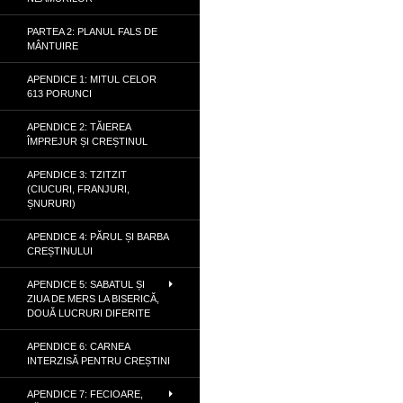
PARTEA 2: PLANUL FALS DE
MÂNTUIRE
APENDICE 1: MITUL CELOR
613 PORUNCI
APENDICE 2: TĂIEREA
ÎMPREJUR ȘI CREȘTINUL
APENDICE 3: TZITZIT
(CIUCURI, FRANJURI,
ȘNURURI)
APENDICE 4: PĂRUL ȘI BARBA
CREȘTINULUI
APENDICE 5: SABATUL ȘI
ZIUA DE MERS LA BISERICĂ,
DOUĂ LUCRURI DIFERITE
APENDICE 6: CARNEA
INTERZISĂ PENTRU CREȘTINI
APENDICE 7: FECIOARE,