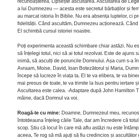
recunoașterea. Lipsește ascultarea. Ascultarea de Leg
a lui Dumnezeu — acesta este secretul bărbaților și fem
au marcat istoria în Biblie. Nu era absența luptelor, ci p
fidelității. Când ascultăm, Dumnezeu acționează. Când
El schimbă cursul istoriei noastre.
Poți experimenta această schimbare chiar astăzi. Nu e
să înțelegi totul, nici să ai totul rezolvat. Este de ajuns s
inimă, să asculți de poruncile Domnului. Așa cum s-a î
Avraam, Moise, David, Ioan Botezătorul și Maria, Dum
începe să lucreze în viața ta. El te va elibera, te va bine
mai presus de toate, te va trimite la Isus pentru iertare ș
Ascultarea este calea. -Adaptare după John Hamilton 
mâine, dacă Domnul va voi.
Roagă-te cu mine:
Doamne, Dumnezeul meu, recunos
întotdeauna înțeleg căile Tale, dar am încredere că totul
scop. Știu că locul în care mă aflu astăzi nu este întâmp
aceea, Te rog să mă ajuți să fiu credincios și ascultător c