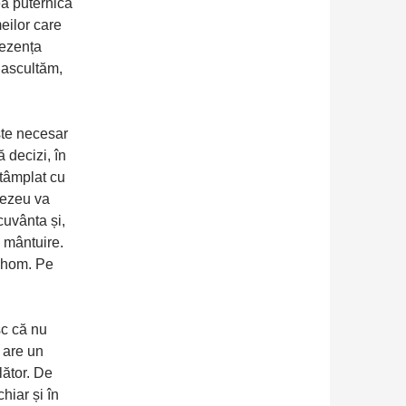
ea puternică
eilor care
rezența
 ascultăm,
ste necesar
ă decizi, în
ntâmplat cu
nezeu va
cuvânta și,
i mântuire.
Thom. Pe
c că nu
 are un
lător. De
hiar și în