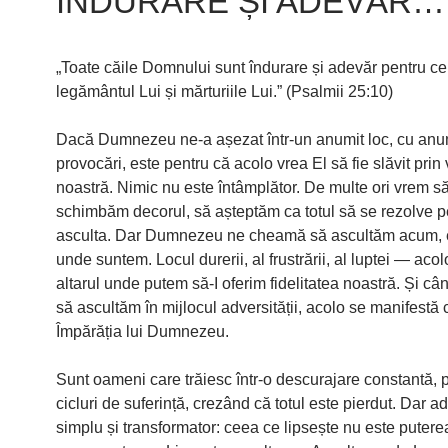
ÎNDURARE ȘI ADEVĂR…
„Toate căile Domnului sunt îndurare și adevăr pentru c
legământul Lui și mărturiile Lui.” (Psalmii 25:10)
Dacă Dumnezeu ne-a așezat într-un anumit loc, cu anu
provocări, este pentru că acolo vrea El să fie slăvit prin 
noastră. Nimic nu este întâmplător. De multe ori vrem să
schimbăm decorul, să așteptăm ca totul să se rezolve p
asculta. Dar Dumnezeu ne cheamă să ascultăm acum, 
unde suntem. Locul durerii, al frustrării, al luptei — acol
altarul unde putem să-I oferim fidelitatea noastră. Și c
să ascultăm în mijlocul adversității, acolo se manifestă 
Împărăția lui Dumnezeu.
Sunt oameni care trăiesc într-o descurajare constantă, p
cicluri de suferință, crezând că totul este pierdut. Dar a
simplu și transformator: ceea ce lipsește nu este putere