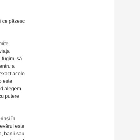
ei ce păzesc
mite
viața
 fugim, să
entru a
exact acolo
o este
ând alegem
cu putere
rinși în
devărul este
a, banii sau