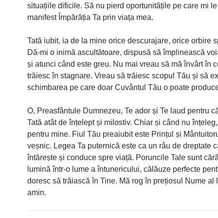
situațiile dificile. Să nu pierd oportunitățile pe care mi l
manifest Împărăția Ta prin viața mea.
Tată iubit, ia de la mine orice descurajare, orice orbire s
Dă-mi o inimă ascultătoare, dispusă să împlinească voi
și atunci când este greu. Nu mai vreau să mă învârt în 
trăiesc în stagnare. Vreau să trăiesc scopul Tău și să 
schimbarea pe care doar Cuvântul Tău o poate produce
O, Preasfântule Dumnezeu, Te ador și Te laud pentru că
Tată atât de înțelept și milostiv. Chiar și când nu înțeleg
pentru mine. Fiul Tău preaiubit este Prințul și Mântuito
veșnic. Legea Ta puternică este ca un râu de dreptate c
întărește și conduce spre viață. Poruncile Tale sunt cără
lumină într-o lume a întunericului, călăuze perfecte pent
doresc să trăiască în Tine. Mă rog în prețiosul Nume al l
amin.