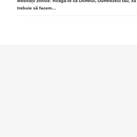
Meditații zilnice: Roagă-te ca Domnul, Dumnezeul tău, să
trebuie să facem…