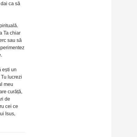
e dai ca să
pirituală.
a Ta chiar
cerc sau să
experimentez
.
 ești un
, Tu lucrezi
rul meu
are curăță,
ri de
ru cei ce
ui Isus,