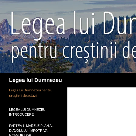
Sari
la
conținut
Caută
Legea lui Dumnezeu
Legea lui Dumnezeu pentru
creștinii de astăzi
LEGEA LUI DUMNEZEU:
INTRODUCERE
PARTEA 1: MARELE PLAN AL
DIAVOLULUI ÎMPOTRIVA
NEAMURILOR