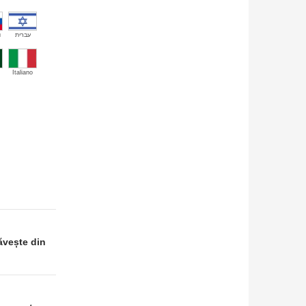
й
עברית
Italiano
băvește din