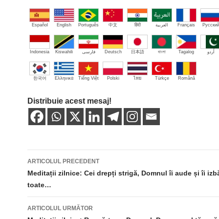
Español
English
Português
中文
हिंदी
العربية
Français
Русски
Indonesia
Kiswahili
فارسی
Deutsch
日本語
বাংলা
Tagalog
اُردو
한국어
Ελληνικά
Tiếng Việt
Polski
ไทย
Türkçe
Română
Distribuie acest mesaj!
Navigare
ARTICOLUL PRECEDENT
în
Meditații zilnice: Cei drepți strigă, Domnul îi aude și îi iz
toate…
articole
ARTICOLUL URMĂTOR